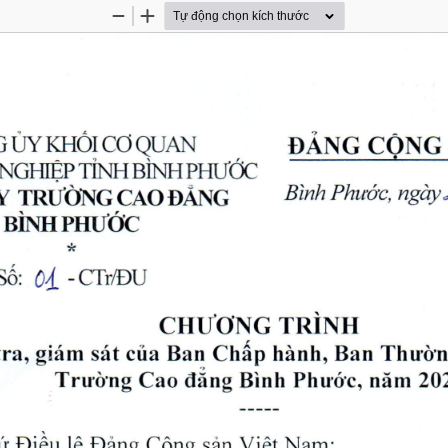
Thu
Phóng
nhỏ
to