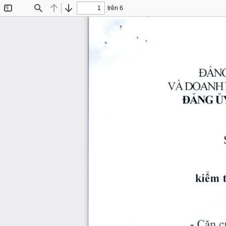
trên 6
Bật/Tắt
Tìm
Trước
Tiếp
thanh
lề