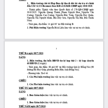
1.
Hiệu trưởng chủ trì 
Họp Ban chỉ đạo di dời tài sản trụ
sở chính 
đến CS3 và CS Becamex 
theo KH số 61/KH
-
CĐBP ngày 30/6/2025.
-
Thành phần: Thành viên theo Quyết định số 270
/QĐ
-
CĐBP ngày 
30/6/2025:  Nguyễn  Quang  Thành,  Phạm  Nguyệt  Hoa,  Nguyễn  Văn 
Cường, Nguyễn Cao Cường, Nguyễn Đức Toàn, Nguyễn Duy Quân, 
Nguyễn Thị Nguyệt Minh, Bùi Duy Sơn, Nguyễn Thị Hải, Bùi Thiên 
Nam.
-
Thời gian, địa điểm: 
14
giờ 
3
0’ tại Hội trường B
. 
2. 
Phó Hiệu trưởng
Nguyễn 
Bích Liên
làm việc tại
tại trụ sở chính
.
2
THỨ BA ngày 
0
8
/7
/2025
:
SÁNG
:
1. Hiệu tr
ư
ởng, đại biểu HĐND dự 
kỳ 
họp th
ứ 2 
–
kỳ họp chuyên 
đề 
HĐND 
(
Cả ngày
)
-
Thời gian, địa điểm: 08 giờ 00’ tại Hội tr
ư
ờng tỉnh ủy Đồng Nai (90 
đường Hà Huy Giáp, phường Biên Hòa, tỉnh Đồng Nai
)
. 
-
Phương tiện: Xe ô tô
.
2
.
Các Phó
hiệu
trưởng
làm việc tại trụ sở chính
.
CHIỀU
: 
1
.
Các Phó
hiệu
trưởng
làm việc tại trụ sở chính
.
THỨ TƯ ngày 
0
9
/7
/2025
:
SÁNG
:
1
.
Ban Giám hiệu 
làm việc tại trụ sở chính
.
CHIỀU
: 
1
.
Ban Giám hiệu 
làm việc tại trụ sở chính
.
THỨ NĂM ngày 
10
/7
/2025
: