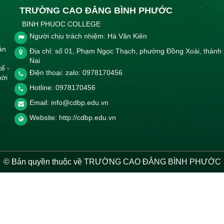
TRƯỜNG CAO ĐẲNG BÌNH PHƯỚC
BINH PHUOC COLLEGE
Người chịu trách nhiệm: Hà Văn Kiên
ản
Địa chỉ: số 01, Phạm Ngọc Thạch, phường Đồng Xoài, thành
Nai
tế -
Điện thoại: zalo: 0978170456
hời
Hotline:
0978170456
Email:
info@cdbp.edu.vn
Website:
http://cdbp.edu.vn
© Bản quyền thuộc về TRƯỜNG CAO ĐẲNG BÌNH PHƯỚC