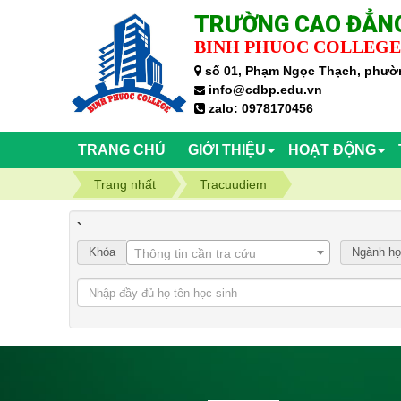
TRƯỜNG CAO ĐẲNG
BINH PHUOC COLLEGE
số 01, Phạm Ngọc Thạch, phườn
info@cdbp.edu.vn
zalo: 0978170456
TRANG CHỦ
GIỚI THIỆU
HOẠT ĐỘNG
Trang nhất
Tracuudiem
`
Khóa
Ngành h
Thông tin cần tra cứu