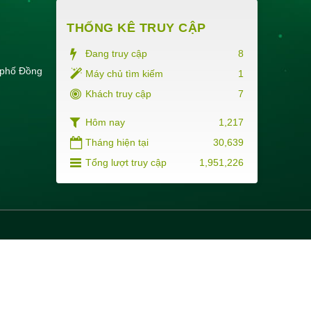
THỐNG KÊ TRUY CẬP
Đang truy cập
8
 phố Đồng
Máy chủ tìm kiếm
1
Khách truy cập
7
Hôm nay
1,217
Tháng hiện tại
30,639
Tổng lượt truy cập
1,951,226