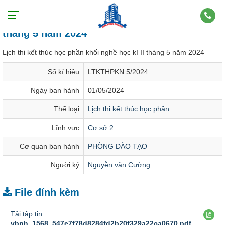
Lịch thi kết thúc học phần khối nghề học kì II
tháng 5 năm 2024
Lịch thi kết thúc học phần khối nghề học kì II tháng 5 năm 2024
Số kí hiệu
LTKTHPKN 5/2024
Ngày ban hành
01/05/2024
Thể loại
Lịch thi kết thúc học phần
Lĩnh vực
Cơ sở 2
Cơ quan ban hành
PHÒNG ĐÀO TẠO
Người ký
Nguyễn văn Cường
File đính kèm
Tải tập tin :
vbph_1568_547e7f78d8284fd2b20f329a22ca0670.pdf