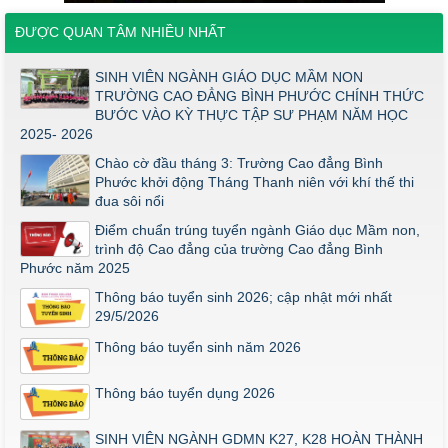
Thông báo về việc tuyển sinh đợt 2 năm 2026
ĐƯỢC QUAN TÂM NHIỀU NHẤT
Thông báo ngưỡng bảo đảm chất lượng đầu vào (điểm sàn)
đối với ngành Giáo dục Mầm non trình độ cao đẳng năm 2026
SINH VIÊN NGÀNH GIÁO DỤC MẦM NON
Điểm thi năng khiếu ngành Giáo dục Mầm Non đợt 1 2026
TRƯỜNG CAO ĐẲNG BÌNH PHƯỚC CHÍNH THỨC
Thông báo về việc triển khai một số văn bản mới
BƯỚC VÀO KỲ THỰC TẬP SƯ PHẠM NĂM HỌC
2025- 2026
THÔNG BÁO VỀ VIỆC PHÚC KHẢO ĐIỂM THI TỐT NGHIỆP
KHỐI Y DƯỢC NĂM 2026
Chào cờ đầu tháng 3: Trường Cao đẳng Bình
Phước khởi động Tháng Thanh niên với khí thế thi
ĐIỂM TỐT NGHIỆP KHỐI Y - DƯỢC NĂM 2026
đua sôi nổi
Thông báo về việc tổ chức thi năng khiếu ngành Giáo dục
Điểm chuẩn trúng tuyển ngành Giáo dục Mầm non,
Mầm non năm 2026
trình độ Cao đẳng của trường Cao đẳng Bình
Phước năm 2025
Thông báo tuyển sinh 2026; cập nhật mới nhất
29/5/2026
Thông báo tuyển sinh năm 2026
Thông báo tuyển dụng 2026
SINH VIÊN NGÀNH GDMN K27, K28 HOÀN THÀNH