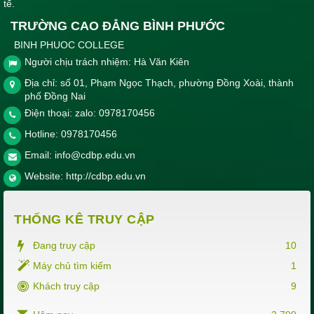
tế.
TRƯỜNG CAO ĐẲNG BÌNH PHƯỚC
BINH PHUOC COLLEGE
Người chịu trách nhiệm: Hà Văn Kiên
Địa chỉ: số 01, Phạm Ngọc Thạch, phường Đồng Xoài, thành
phố Đồng Nai
Điện thoại: zalo: 0978170456
Hotline:
0978170456
Email:
info@cdbp.edu.vn
Website:
http://cdbp.edu.vn
THỐNG KÊ TRUY CẬP
Đang truy cập
10
Máy chủ tìm kiếm
1
Khách truy cập
9