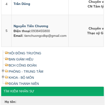
Chuyên v
Trần Dũng
4
CN Tâm lý
Nguyễn Tiến Chương
Chuyên v
5
Điện thoại:
0938455800
Thạc sỹ G
Email:
tienchuongcdbp@gmail.com
HỘI ĐỒNG TRƯỜNG
BAN GIÁM HIỆU
BCH CÔNG ĐOÀN
PHÒNG - TRUNG TÂM
KHOA - BỘ MÔN
ĐOÀN THANH NIÊN
TÌM KIẾM NHÂN SỰ
Họ tên: