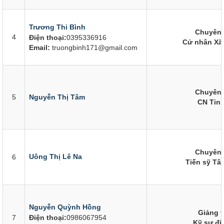
Trương Thi Bình
Chuyên 
4
Điện thoại:
0395336916
Cử nhân Xã 
Email:
truongbinh171@gmail.com
Chuyên 
5
Nguyễn Thị Tâm
CN Tin 
Chuyên 
Uông Thị Lê Na
6
Tiến sỹ Tâ
Nguyễn Quỳnh Hồng
Giảng v
7
Điện thoại:
0986067954
Kỹ sư đi