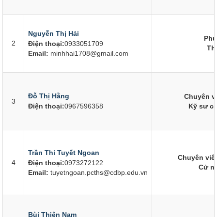
Nguyễn Thị Hải
Phụ
2
Điện thoại:
0933051709
Th
Email:
minhhai1708@gmail.com
Đỗ Thị Hằng
Chuyên vi
3
Điện thoại:
0967596358
Kỹ sư c
Trần Thi Tuyết Ngoan
Chuyên viê
4
Điện thoại:
0973272122
Cử n
Email:
tuyetngoan.pcths@cdbp.edu.vn
Bùi Thiên Nam