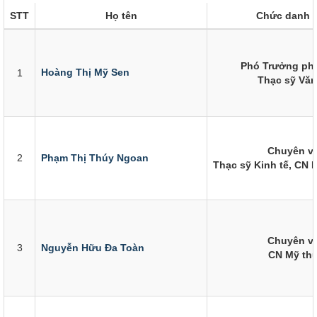
STT
Họ tên
Chức danh 
Phó Trưởng ph
Hoàng Thị Mỹ Sen
1
Thạc sỹ Văn
Chuyên v
2
Phạm Thị Thúy Ngoan
Thạc sỹ Kinh tế, CN 
Chuyên v
3
Nguyễn Hữu Đa Toàn
CN Mỹ thu