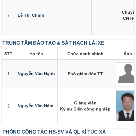
Chuyên
7
Lê Thị Chinh
CN Hộ
TRUNG TÂM ĐÀO TẠO & SÁT HẠCH LÁI XE
STT
Họ tên
Chức danh chính
Ảnh
Nguyễn Văn Hạnh
1
Phó giám đốc TT
Giảng viên
Nguyễn Văn Năm
2
Kỹ sư Điện công nghiệp
PHÒNG CÔNG TÁC HS-SV VÀ QL KÍ TÚC XÁ