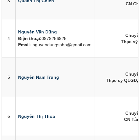
3
Quách Thị Chiến
CN Chí
Nguyễn Văn Dũng
Chuyên
4
Điện thoại:
0979256925
Thạc sỹ 
Email:
nguyendungspbp@gmail.com
Chuyên
5
Nguyễn Nam Trung
Thạc sỹ QLGD,
Chuyên
6
Nguyễn Thị Thoa
CN Tâm