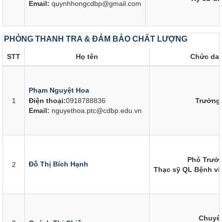
Email:
quynhhongcdbp@gmail.com
PHÒNG THANH TRA & ĐẢM BẢO CHẤT LƯỢNG
STT
Họ tên
Chức dan
Phạm Nguyệt Hoa
1
Điện thoại:
0918788836
Trưởng
Email:
nguyethoa.ptc@cdbp.edu.vn
Phó Trưở
Đỗ Thị Bích Hạnh
2
Thạc sỹ QL Bệnh vi
Chuyên