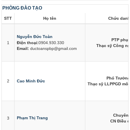
PHÒNG ĐÀO TẠO
STT
Họ tên
Chức danh
Nguyễn Đức Toàn
PTP phụ 
1
Điện thoại:
0904.930.330
Thạc sỹ Công ng
Email:
ductoanspbp@gmail.com
Phó Trưởn
2
Cao Minh Đức
Thạc sỹ LLPPGD môn V
Chuyên 
Phạm Thị Trang
3
CN Điều 