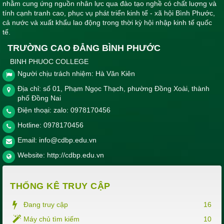
nhằm cung ứng nguồn nhân lực qua đào tạo nghề có chất luợng và
tính cạnh tranh cao, phục vụ phát triển kinh tế - xã hội Bình Phước,
cả nước và xuất khẩu lao động trong thời kỳ hội nhập kinh tế quốc
tế.
TRƯỜNG CAO ĐẲNG BÌNH PHƯỚC
BINH PHUOC COLLEGE
Người chịu trách nhiệm: Hà Văn Kiên
Địa chỉ: số 01, Phạm Ngọc Thạch, phường Đồng Xoài, thành
phố Đồng Nai
Điện thoại: zalo: 0978170456
Hotline:
0978170456
Email:
info@cdbp.edu.vn
Website:
http://cdbp.edu.vn
THỐNG KÊ TRUY CẬP
Đang truy cập
16
Máy chủ tìm kiếm
10