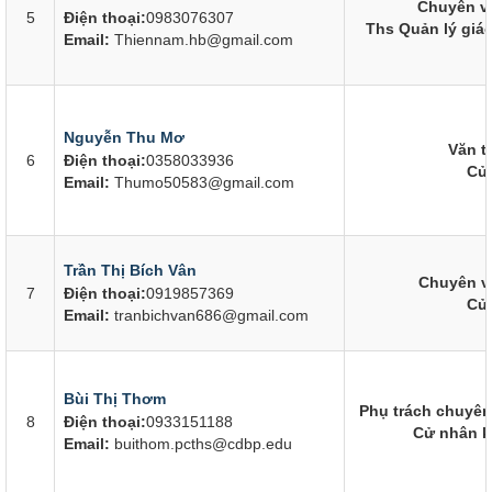
Chuyên vi
5
Điện thoại:
0983076307
Ths Quản lý giá
Email:
Thiennam.hb@gmail.com
Nguyễn Thu Mơ
Văn t
6
Điện thoại:
0358033936
Cử 
Email:
Thumo50583@gmail.com
Trần Thị Bích Vân
Chuyên vi
7
Điện thoại:
0919857369
Cử 
Email:
tranbichvan686@gmail.com
Bùi Thị Thơm
Phụ trách chuyên
8
Điện thoại:
0933151188
Cử nhân k
Email:
buithom.pcths@cdbp.edu