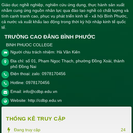
Giáo dục nghề nghiệp, nghiên cứu ứng dụng, thực hành sản xuất
nhằm cung ứng nguồn nhân lực qua đào tạo nghề có chất luợng và
tính cạnh tranh cao, phục vụ phát triển kinh tế - xã hội Bình Phước,
cả nước và xuất khẩu lao động trong thời kỳ hội nhập kinh tế quốc
tế.
TRƯỜNG CAO ĐẲNG BÌNH PHƯỚC
BINH PHUOC COLLEGE
Người chịu trách nhiệm: Hà Văn Kiên
Địa chỉ: số 01, Phạm Ngọc Thạch, phường Đồng Xoài, thành
phố Đồng Nai
Điện thoại: zalo: 0978170456
Hotline:
0978170456
Email:
info@cdbp.edu.vn
Website:
http://cdbp.edu.vn
THỐNG KÊ TRUY CẬP
Đang truy cập
24