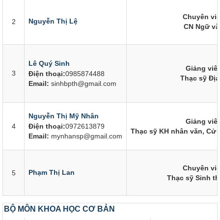
Chuyên vi
Nguyễn Thị Lệ
2
CN Ngữ vă
Lê Quý Sinh
Giảng viê
3
Điện thoại:
0985874488
Thạc sỹ Địa
Email:
sinhbpth@gmail.com
Nguyễn Thị Mỹ Nhân
Giảng viê
4
Điện thoại:
0972613879
Thạc sỹ KH nhân văn, Cử
Email:
mynhansp@gmail.com
Chuyên vi
Phạm Thị Lan
5
Thạc sỹ Sinh th
BỘ MÔN KHOA HỌC CƠ BẢN