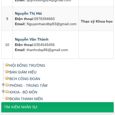
Nguyễn Thị Hải
9
Điện thoại:
0978394660
Thạc sỹ Khoa học 
Email:
Nguyenhaicdbp83@gmail.com
Nguyễn Văn Thành
10
Điện thoại:
0354545456
Email:
thanhcdsp86@gmail.com
HỘI ĐỒNG TRƯỜNG
BAN GIÁM HIỆU
BCH CÔNG ĐOÀN
PHÒNG - TRUNG TÂM
KHOA - BỘ MÔN
ĐOÀN THANH NIÊN
TÌM KIẾM NHÂN SỰ