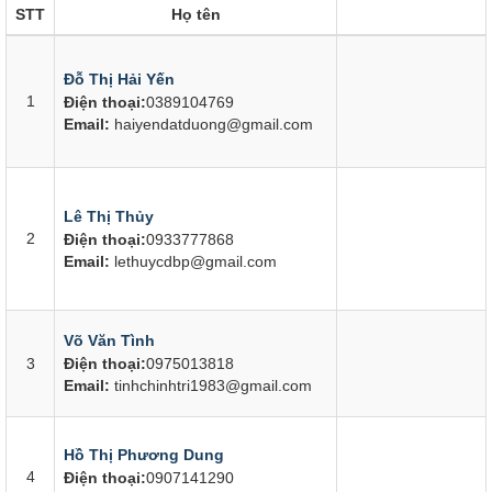
STT
Họ tên
Đỗ Thị Hải Yến
1
Điện thoại:
0389104769
Email:
haiyendatduong@gmail.com
Lê Thị Thủy
2
Điện thoại:
0933777868
Email:
lethuycdbp@gmail.com
Võ Văn Tình
3
Điện thoại:
0975013818
Email:
tinhchinhtri1983@gmail.com
Hồ Thị Phương Dung
4
Điện thoại:
0907141290