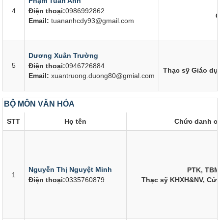
Phạm Tuấn Anh
4
Điện thoại:
0986992862
C
Email:
tuananhcdy93@gmail.com
Dương Xuân Trường
5
Điện thoại:
0946726884
Thạc sỹ Giáo dụ
Email:
xuantruong.duong80@gmial.com
BỘ MÔN VĂN HÓA
STT
Họ tên
Chức danh c
Nguyễn Thị Nguyệt Minh
PTK, TBM
1
Điện thoại:
0335760879
Thạc sỹ KHXH&NV, Cử 