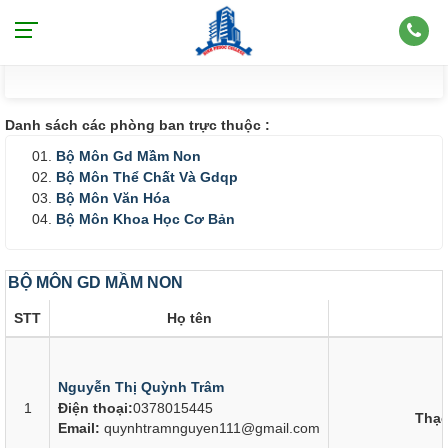
KHOA SƯ PHẠM & KHOA HỌC CƠ BẢN
Danh sách các phòng ban trực thuộc :
Bộ Môn Gd Mầm Non
Bộ Môn Thể Chất Và Gdqp
Bộ Môn Văn Hóa
Bộ Môn Khoa Học Cơ Bản
BỘ MÔN GD MẦM NON
STT
Họ tên
Nguyễn Thị Quỳnh Trâm
1
Điện thoại:
0378015445
Thạc
Email:
quynhtramnguyen111@gmail.com