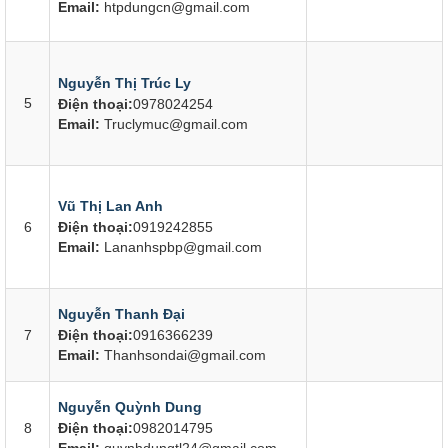
Email:
htpdungcn@gmail.com
Nguyễn Thị Trúc Ly
5
Điện thoại:
0978024254
Email:
Truclymuc@gmail.com
Vũ Thị Lan Anh
6
Điện thoại:
0919242855
Email:
Lananhspbp@gmail.com
Nguyễn Thanh Đại
7
Điện thoại:
0916366239
Email:
Thanhsondai@gmail.com
Nguyễn Quỳnh Dung
8
Điện thoại:
0982014795
Email:
quynhdungtl24@gmail.com