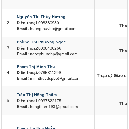
Nguyễn Thị Thùy Hương
2
Điện thoại:
0983809801
Thạc
Email:
huongthuybp@gmail.com
Phùng Thị Phương Ngọc
3
Điện thoại:
0988436266
Thạc
Email:
ngocphungbp@gmail.com
Phạm Thị Minh Thu
4
Điện thoại:
0785311299
Thạc sỹ Giáo d
Email:
minhthucdspbp@gmail.com
Trần Thị Hồng Thắm
5
Điện thoại:
0937822175
Thạc
Email:
hongtham193@gmail.com
Phạm Thị Kim Ngân