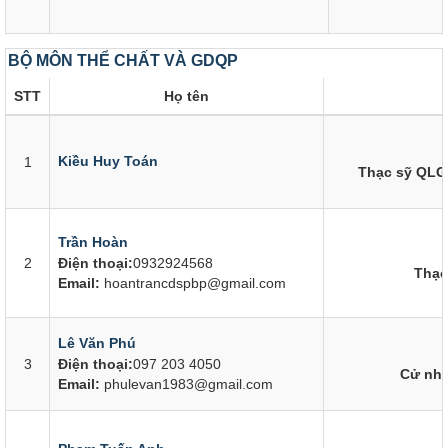
BỘ MÔN THỂ CHẤT VÀ GDQP
STT
Họ tên
Kiều Huy Toán
1
Thạc sỹ QLGD
Trần Hoàn
2
Điện thoại:
0932924568
Thạc
Email:
hoantrancdspbp@gmail.com
Lê Văn Phú
3
Điện thoại:
097 203 4050
Cử nhâ
Email:
phulevan1983@gmail.com