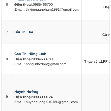
6
Điện thoại:
0985466700
Thạc
Email:
thikimnganpham1991@gmail.com
Bùi Thị Hải
7
Cử n
Cao Thị Hồng Lĩnh
8
Điện thoại:
0984633789
Thạc sỹ LLPP d
Email:
honglinhcdbp@gmail.com
Huỳnh Hường
9
Điện thoại:
0903090124
Email:
huynhhuong.010180@gmail.com