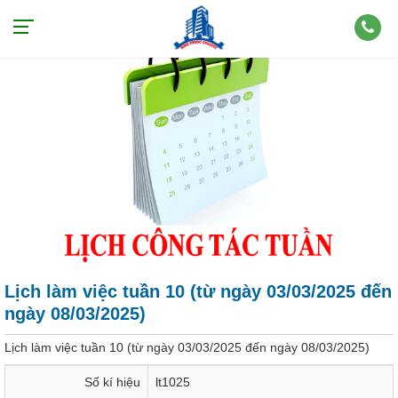
Lịch làm việc tuần 10 (từ ngày 03/03/2025 đến
ngày 08/03/2025)
Lịch làm việc tuần 10 (từ ngày 03/03/2025 đến ngày 08/03/2025)
Số kí hiệu
lt1025