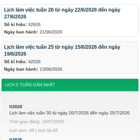
Lịch làm việc tuần 26 từ ngày 22/6/2026 đến ngày
27/6/2026
Số kí hiệu:
lt2626
Ngày ban hành:
21/06/2026
Lịch làm việc tuần 25 từ ngày 15/6/2026 đến ngày
19/6/2026
Số kí hiệu:
lt2526
Ngày ban hành:
13/06/2026
LỊCH 5 TUẦN GẦN NHẤT
lt3026
Lịch làm việc tuần 30 từ ngày 20/7/2026 đến ngày 25/7/2026
Thời gian đăng: 19/07/2026
lượt xem: 49 | lượt tải:49
lt2826