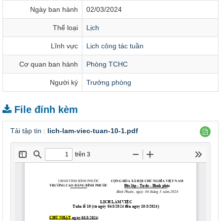
Ngày ban hành
02/03/2024
Thể loại
Lịch
Lĩnh vực
Lịch công tác tuần
Cơ quan ban hành
Phòng TCHC
Người ký
Trưởng phòng
File đính kèm
Tải tập tin :
lich-lam-viec-tuan-10-1.pdf