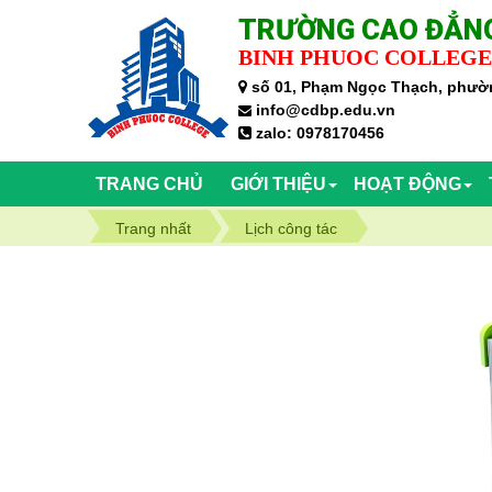
TRƯỜNG CAO ĐẲNG
BINH PHUOC COLLEGE
số 01, Phạm Ngọc Thạch, phườn
info@cdbp.edu.vn
zalo: 0978170456
TRANG CHỦ
GIỚI THIỆU
HOẠT ĐỘNG
Trang nhất
Lịch công tác