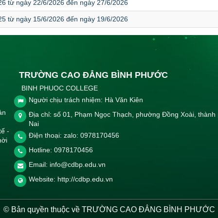
 26 từ ngày 22/6/2026 đến ngày 27/6/2026
 25 từ ngày 15/6/2026 đến ngày 19/6/2026
TRƯỜNG CAO ĐẲNG BÌNH PHƯỚC
BINH PHUOC COLLEGE
Người chịu trách nhiệm: Hà Văn Kiên
ản
Địa chỉ: số 01, Phạm Ngọc Thạch, phường Đồng Xoài, thành
Nai
tế -
Điện thoại: zalo: 0978170456
hời
Hotline:
0978170456
Email:
info@cdbp.edu.vn
Website:
http://cdbp.edu.vn
© Bản quyền thuộc về TRƯỜNG CAO ĐẲNG BÌNH PHƯỚC