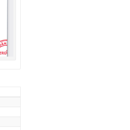
22/6/2026 đến ngày 27/6/2026
Thời gian đăng: 21/06/2026
lượt xem: 80 | lượt tải:61
lt2526
Lịch làm việc tuần 25 từ ngày
15/6/2026 đến ngày 19/6/2026
Thời gian đăng: 14/06/2026
lượt xem: 83 | lượt tải:93