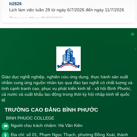
lt2826
Lịch làm việc tuần 28 từ ngày 6/7/2026 đến ngày 11/7/2026
Thời gian đăng: 05/07/2026
lượt xem: 63 | lượt tải:82
lt2726
Lịch làm việc tuần 27 từ ngày 29/6/2026 đến ngày 4/7/2026
Thời gian đăng: 02/07/2026
lượt xem: 68 | lượt tải:60
lt2626
Lịch làm việc tuần 26 từ ngày 22/6/2026 đến ngày 27/6/2026
Giáo dục nghề nghiệp, nghiên cứu ứng dụng, thực hành sản xuất
Thời gian đăng: 21/06/2026
nhằm cung ứng nguồn nhân lực qua đào tạo nghề có chất luợng và
tính cạnh tranh cao, phục vụ phát triển kinh tế - xã hội Bình Phước,
lượt xem: 80 | lượt tải:57
cả nước và xuất khẩu lao động trong thời kỳ hội nhập kinh tế quốc
lt2526
tế.
Lịch làm việc tuần 25 từ ngày 15/6/2026 đến ngày 19/6/2026
TRƯỜNG CAO ĐẲNG BÌNH PHƯỚC
Thời gian đăng: 14/06/2026
BINH PHUOC COLLEGE
lượt xem: 81 | lượt tải:90
Người chịu trách nhiệm: Hà Văn Kiên
lt3026
Địa chỉ: số 01, Phạm Ngọc Thạch, phường Đồng Xoài, thành