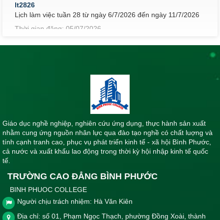
lt2826
Lịch làm việc tuần 28 từ ngày 6/7/2026 đến ngày 11/7/2026
Thời gian đăng: 05/07/2026
lượt xem: 66 | lượt tải:85
lt2726
Lịch làm việc tuần 27 từ ngày 29/6/2026 đến ngày 4/7/2026
Thời gian đăng: 02/07/2026
lượt xem: 69 | lượt tải:65
lt2626
Lịch làm việc tuần 26 từ ngày 22/6/2026 đến ngày 27/6/2026
Giáo dục nghề nghiệp, nghiên cứu ứng dụng, thực hành sản xuất
Thời gian đăng: 21/06/2026
nhằm cung ứng nguồn nhân lực qua đào tạo nghề có chất luợng và
tính cạnh tranh cao, phục vụ phát triển kinh tế - xã hội Bình Phước,
lượt xem: 81 | lượt tải:61
cả nước và xuất khẩu lao động trong thời kỳ hội nhập kinh tế quốc
lt2526
tế.
Lịch làm việc tuần 25 từ ngày 15/6/2026 đến ngày 19/6/2026
TRƯỜNG CAO ĐẲNG BÌNH PHƯỚC
Thời gian đăng: 14/06/2026
BINH PHUOC COLLEGE
lượt xem: 83 | lượt tải:96
Người chịu trách nhiệm: Hà Văn Kiên
lt3026
Địa chỉ: số 01, Phạm Ngọc Thạch, phường Đồng Xoài, thành