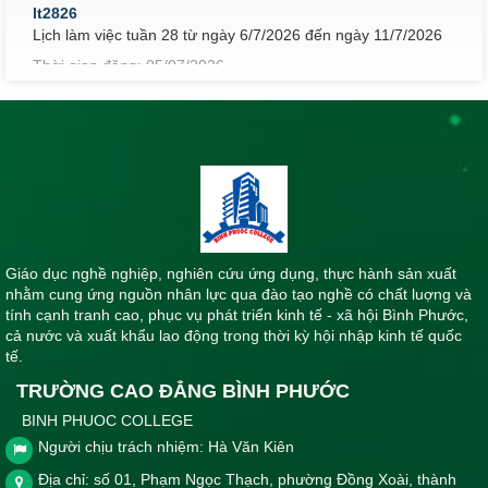
lt2826
Lịch làm việc tuần 28 từ ngày 6/7/2026 đến ngày 11/7/2026
Thời gian đăng: 05/07/2026
lượt xem: 65 | lượt tải:84
lt2726
Lịch làm việc tuần 27 từ ngày 29/6/2026 đến ngày 4/7/2026
Thời gian đăng: 02/07/2026
lượt xem: 69 | lượt tải:63
lt2626
Lịch làm việc tuần 26 từ ngày 22/6/2026 đến ngày 27/6/2026
Giáo dục nghề nghiệp, nghiên cứu ứng dụng, thực hành sản xuất
Thời gian đăng: 21/06/2026
nhằm cung ứng nguồn nhân lực qua đào tạo nghề có chất luợng và
tính cạnh tranh cao, phục vụ phát triển kinh tế - xã hội Bình Phước,
lượt xem: 80 | lượt tải:61
cả nước và xuất khẩu lao động trong thời kỳ hội nhập kinh tế quốc
lt2526
tế.
Lịch làm việc tuần 25 từ ngày 15/6/2026 đến ngày 19/6/2026
TRƯỜNG CAO ĐẲNG BÌNH PHƯỚC
Thời gian đăng: 14/06/2026
BINH PHUOC COLLEGE
lượt xem: 83 | lượt tải:94
Người chịu trách nhiệm: Hà Văn Kiên
lt3026
Địa chỉ: số 01, Phạm Ngọc Thạch, phường Đồng Xoài, thành