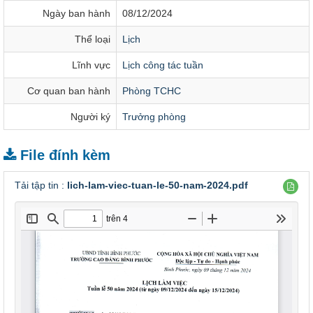
Ngày ban hành
08/12/2024
Thể loại
Lịch
Lĩnh vực
Lịch công tác tuần
Cơ quan ban hành
Phòng TCHC
Người ký
Trưởng phòng
File đính kèm
Tải tập tin :
lich-lam-viec-tuan-le-50-nam-2024.pdf