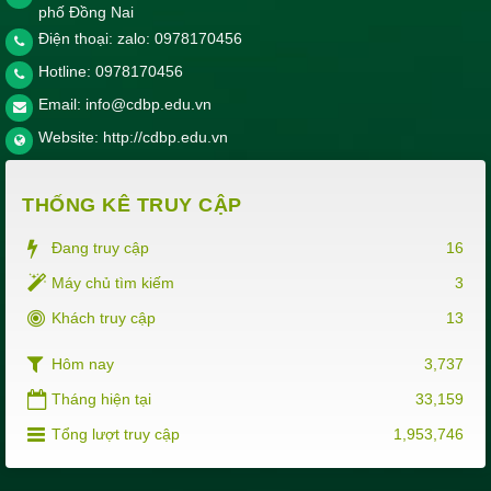
phố Đồng Nai
Thời gian đăng: 19/07/2026
Điện thoại: zalo: 0978170456
lượt xem: 49 | lượt tải:48
Hotline:
0978170456
lt2826
Email:
info@cdbp.edu.vn
Lịch làm việc tuần 28 từ ngày 6/7/2026 đến ngày 11/7/2026
Website:
http://cdbp.edu.vn
Thời gian đăng: 05/07/2026
lượt xem: 65 | lượt tải:84
THỐNG KÊ TRUY CẬP
lt2726
Lịch làm việc tuần 27 từ ngày 29/6/2026 đến ngày 4/7/2026
Đang truy cập
16
Thời gian đăng: 02/07/2026
Máy chủ tìm kiếm
3
lượt xem: 69 | lượt tải:63
Khách truy cập
13
lt2626
Lịch làm việc tuần 26 từ ngày 22/6/2026 đến ngày 27/6/2026
Hôm nay
3,737
Thời gian đăng: 21/06/2026
Tháng hiện tại
33,159
lượt xem: 80 | lượt tải:61
Tổng lượt truy cập
1,953,746
lt2526
Lịch làm việc tuần 25 từ ngày 15/6/2026 đến ngày 19/6/2026