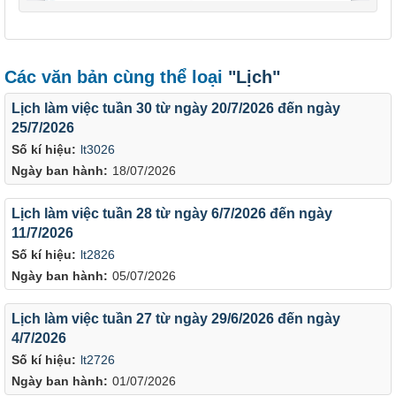
Các văn bản cùng thể loại
"Lịch"
Lịch làm việc tuần 30 từ ngày 20/7/2026 đến ngày
25/7/2026
Số kí hiệu:
lt3026
Ngày ban hành:
18/07/2026
Lịch làm việc tuần 28 từ ngày 6/7/2026 đến ngày
11/7/2026
Số kí hiệu:
lt2826
Ngày ban hành:
05/07/2026
Lịch làm việc tuần 27 từ ngày 29/6/2026 đến ngày
4/7/2026
Số kí hiệu:
lt2726
Ngày ban hành:
01/07/2026