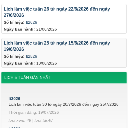
Lịch làm việc tuần 26 từ ngày 22/6/2026 đến ngày
27/6/2026
Số kí hiệu:
lt2626
Ngày ban hành:
21/06/2026
Lịch làm việc tuần 25 từ ngày 15/6/2026 đến ngày
19/6/2026
Số kí hiệu:
lt2526
Ngày ban hành:
13/06/2026
LỊCH 5 TUẦN GẦN NHẤT
lt3026
Lịch làm việc tuần 30 từ ngày 20/7/2026 đến ngày 25/7/2026
Thời gian đăng: 19/07/2026
lượt xem: 49 | lượt tải:48
lt2826