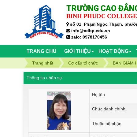
TRƯỜNG CAO ĐẲNG
BINH PHUOC COLLEGE
số 01, Phạm Ngọc Thạch, phườn
info@cdbp.edu.vn
zalo: 0978170456
TRANG CHỦ
GIỚI THIỆU
HOẠT ĐỘNG
Trang nhất
Cơ cấu tổ chức
BAN GIÁM 
Thông tin nhân sự
Họ tên
Chức danh chính
Thuộc bộ phận