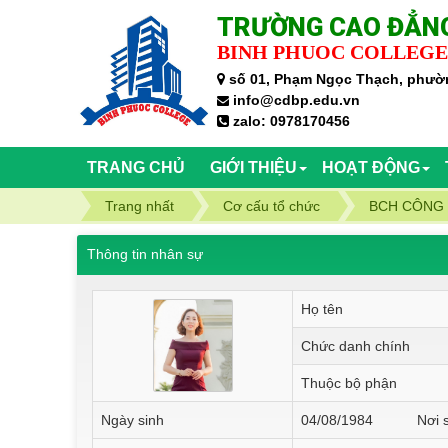
TRƯỜNG CAO ĐẲNG
BINH PHUOC COLLEGE
số 01, Phạm Ngọc Thạch, phườn
info@cdbp.edu.vn
zalo: 0978170456
TRANG CHỦ
GIỚI THIỆU
HOẠT ĐỘNG
Trang nhất
Cơ cấu tổ chức
BCH CÔNG
Thông tin nhân sự
Họ tên
Chức danh chính
Thuộc bộ phận
Ngày sinh
04/08/1984 Nơi sin