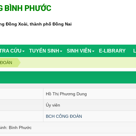
 BÌNH PHƯỚC
g Đồng Xoài, thành phố Đồng Nai
TRA CỨU
TUYỂN SINH
SINH VIÊN
E-LIBRARY
 ĐOÀN
Hồ Thị Phương Dung
Ủy viên
BCH CÔNG ĐOÀN
h: Bình Phước