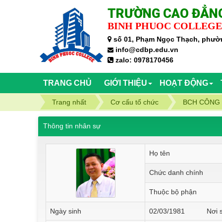
TRƯỜNG CAO ĐẲNG
BINH PHUOC COLLEGE
số 01, Phạm Ngọc Thạch, phườn
info@cdbp.edu.vn
zalo: 0978170456
TRANG CHỦ
GIỚI THIỆU
HOẠT ĐỘNG
Trang nhất
Cơ cấu tổ chức
BCH CÔNG
Thông tin nhân sự
Họ tên
Chức danh chính
Thuộc bộ phận
Ngày sinh
02/03/1981 Nơi si