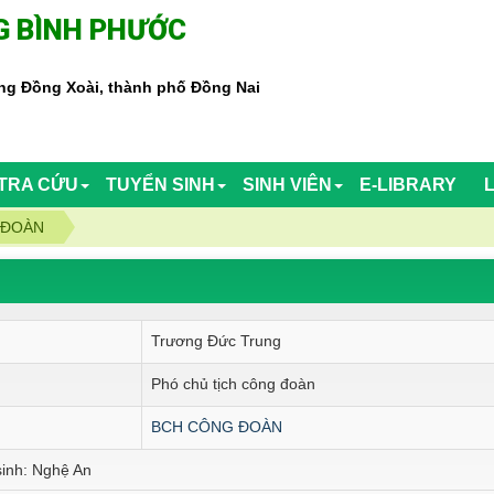
 BÌNH PHƯỚC
g Đồng Xoài, thành phố Đồng Nai
TRA CỨU
TUYỂN SINH
SINH VIÊN
E-LIBRARY
 ĐOÀN
Trương Đức Trung
Phó chủ tịch công đoàn
BCH CÔNG ĐOÀN
nh: Nghệ An