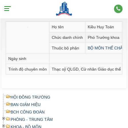
Thông tin nhân sự
Họ tên
Kiều Huy Toán
Chức danh chính
Phó Trưởng khoa
Thuộc bộ phận
BỘ MÔN THỂ CHẤT 
Ngày sinh
Trình độ chuyên môn
Thạc sỹ QLGD, Cử nhân Giáo dục thể chấ
HỘI ĐỒNG TRƯỜNG
BAN GIÁM HIỆU
BCH CÔNG ĐOÀN
PHÒNG - TRUNG TÂM
KHOA - BỘ MÔN