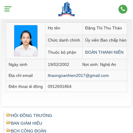
Thông tin nhân sự
Họ tên
Đặng Thị Thu Thảo
Chức danh chính
Ủy viên Ban chấp hành 
Thuộc bộ phận
ĐOÀN THANH NIÊN
Ngày sinh
19/02/2002 Nơi sinh: Nghệ An
Địa chỉ email
thaongoanhien2017@gmail.com
Điện thoại di động
0912691864
HỘI ĐỒNG TRƯỜNG
BAN GIÁM HIỆU
BCH CÔNG ĐOÀN