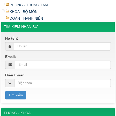
PHÒNG - TRUNG TÂM
KHOA - BỘ MÔN
ĐOÀN THANH NIÊN
TÌM KIẾM NHÂN SỰ
Họ tên:
Email:
Điện thoại:
PHÒNG - KHOA