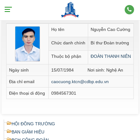
Thông tin nhân sự
Họ tên
Nguyễn Cao Cường
Chức danh chính
Bí thư Đoàn trường
Thuộc bộ phận
ĐOÀN THANH NIÊN
Ngày sinh
15/07/1984 Nơi sinh: Nghệ An
Địa chỉ email
caocuong.ktcn@cdbp.edu.vn
Điện thoại di động
0984567301
HỘI ĐỒNG TRƯỜNG
BAN GIÁM HIỆU
BCH CÔNG ĐOÀN