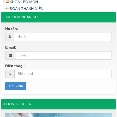
KHOA - BỘ MÔN
ĐOÀN THANH NIÊN
TÌM KIẾM NHÂN SỰ
Họ tên:
Email:
Điện thoại:
PHÒNG - KHOA