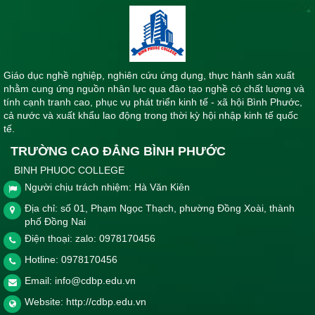
Giáo dục nghề nghiệp, nghiên cứu ứng dụng, thực hành sản xuất
nhằm cung ứng nguồn nhân lực qua đào tạo nghề có chất luợng và
tính cạnh tranh cao, phục vụ phát triển kinh tế - xã hội Bình Phước,
cả nước và xuất khẩu lao động trong thời kỳ hội nhập kinh tế quốc
tế.
TRƯỜNG CAO ĐẲNG BÌNH PHƯỚC
BINH PHUOC COLLEGE
Người chịu trách nhiệm: Hà Văn Kiên
Địa chỉ: số 01, Phạm Ngọc Thạch, phường Đồng Xoài, thành
phố Đồng Nai
Điện thoại: zalo: 0978170456
Hotline:
0978170456
Email:
info@cdbp.edu.vn
Website:
http://cdbp.edu.vn