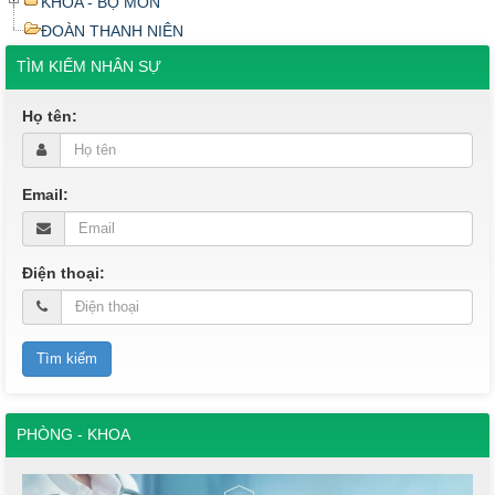
KHOA - BỘ MÔN
ĐOÀN THANH NIÊN
TÌM KIẾM NHÂN SỰ
Họ tên:
Email:
Điện thoại:
PHÒNG - KHOA