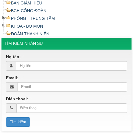
BAN GIÁM HIỆU
BCH CÔNG ĐOÀN
PHÒNG - TRUNG TÂM
KHOA - BỘ MÔN
ĐOÀN THANH NIÊN
TÌM KIẾM NHÂN SỰ
Họ tên:
Email:
Điện thoại: