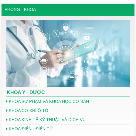
PHÒNG - KHOA
KHOA Y - DƯỢC
KHOA SƯ PHẠM VÀ KHOA HỌC CƠ BẢN
KHOA CƠ KHÍ Ô TÔ
KHOA KINH TẾ KỸ THUẬT VÀ DỊCH VỤ
KHOA ĐIỆN - ĐIỆN TỬ