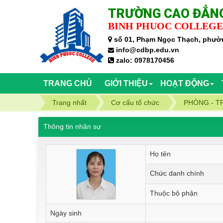
TRƯỜNG CAO ĐẲNG
BINH PHUOC COLLEGE
số 01, Phạm Ngọc Thạch, phườn
info@cdbp.edu.vn
zalo: 0978170456
TRANG CHỦ
GIỚI THIỆU
HOẠT ĐỘNG
Trang nhất
Cơ cấu tổ chức
PHÒNG - T
Thông tin nhân sự
Họ tên
Chức danh chính
Thuộc bộ phận
Ngày sinh