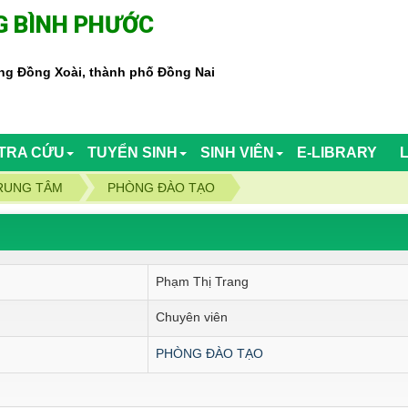
 BÌNH PHƯỚC
g Đồng Xoài, thành phố Đồng Nai
TRA CỨU
TUYỂN SINH
SINH VIÊN
E-LIBRARY
RUNG TÂM
PHÒNG ĐÀO TẠO
Phạm Thị Trang
Chuyên viên
PHÒNG ĐÀO TẠO