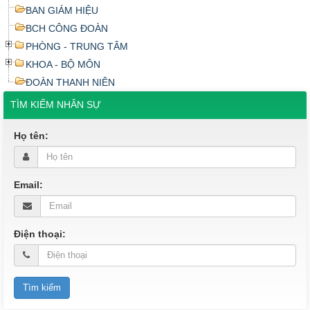
BAN GIÁM HIỆU
BCH CÔNG ĐOÀN
PHÒNG - TRUNG TÂM
KHOA - BỘ MÔN
ĐOÀN THANH NIÊN
TÌM KIẾM NHÂN SỰ
Họ tên:
Email:
Điện thoại: