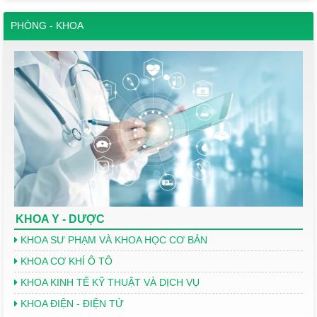
PHÒNG - KHOA
KHOA Y - DƯỢC
KHOA SƯ PHẠM VÀ KHOA HỌC CƠ BẢN
KHOA CƠ KHÍ Ô TÔ
KHOA KINH TẾ KỸ THUẬT VÀ DỊCH VỤ
KHOA ĐIỆN - ĐIỆN TỬ