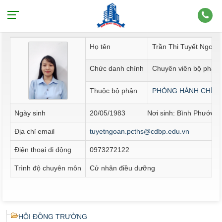
Thông tin nhân sự
Họ tên
Trần Thi Tuyết Ngoan
Chức danh chính
Chuyên viên bộ phận 
Thuộc bộ phận
PHÒNG HÀNH CHÍNH
Ngày sinh
20/05/1983 Nơi sinh: Bình Phước
Địa chỉ email
tuyetngoan.pcths@cdbp.edu.vn
Điện thoại di động
0973272122
Trình độ chuyên môn
Cử nhân điều dưỡng
HỘI ĐỒNG TRƯỜNG