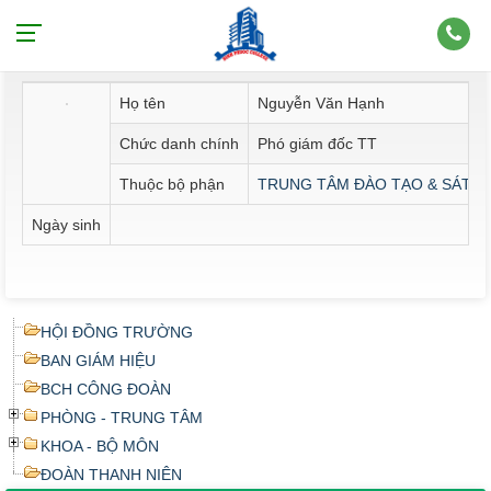
Thông tin nhân sự
Họ tên
Nguyễn Văn Hạnh
Chức danh chính
Phó giám đốc TT
Thuộc bộ phận
TRUNG TÂM ĐÀO TẠO & SÁT HẠ
Ngày sinh
HỘI ĐỒNG TRƯỜNG
BAN GIÁM HIỆU
BCH CÔNG ĐOÀN
PHÒNG - TRUNG TÂM
KHOA - BỘ MÔN
ĐOÀN THANH NIÊN