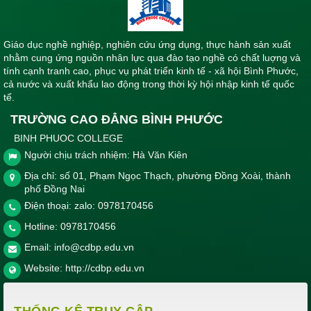
Giáo dục nghề nghiệp, nghiên cứu ứng dụng, thực hành sản xuất
nhằm cung ứng nguồn nhân lực qua đào tạo nghề có chất luợng và
tính cạnh tranh cao, phục vụ phát triển kinh tế - xã hội Bình Phước,
cả nước và xuất khẩu lao động trong thời kỳ hội nhập kinh tế quốc
tế.
TRƯỜNG CAO ĐẲNG BÌNH PHƯỚC
BINH PHUOC COLLEGE
Người chịu trách nhiệm: Hà Văn Kiên
Địa chỉ: số 01, Phạm Ngọc Thạch, phường Đồng Xoài, thành
phố Đồng Nai
Điện thoại: zalo: 0978170456
Hotline:
0978170456
Email:
info@cdbp.edu.vn
Website:
http://cdbp.edu.vn
THỐNG KÊ TRUY CẬP