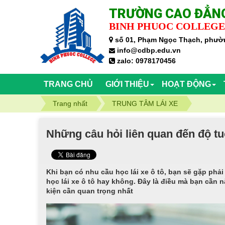
TRƯỜNG CAO ĐẲNG
BINH PHUOC COLLEGE
số 01, Phạm Ngọc Thạch, phườn
info@cdbp.edu.vn
zalo: 0978170456
TRANG CHỦ
GIỚI THIỆU
HOẠT ĐỘNG
Trang nhất
TRUNG TÂM LÁI XE
Những câu hỏi liên quan đến độ tuổi
Khi bạn có nhu cầu học lái xe ô tô, bạn sẽ gặp phải
học lái xe ô tô hay không. Đây là điều mà bạn cần nắ
kiện cần quan trọng nhất