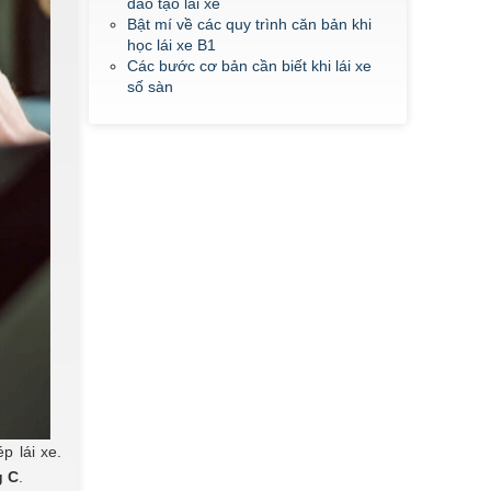
đào tạo lái xe
Bật mí về các quy trình căn bản khi
học lái xe B1
Các bước cơ bản cần biết khi lái xe
số sàn
p lái xe.
g C
.