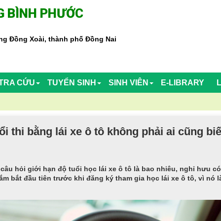
 BÌNH PHƯỚC
g Đồng Xoài, thành phố Đồng Nai
TRA CỨU
TUYỂN SINH
SINH VIÊN
E-LIBRARY
 thi bằng lái xe ô tô không phải ai cũng biế
 câu hỏi giới hạn độ tuổi học lái xe ô tô là bao nhiêu, nghỉ hưu c
m bắt đầu tiên trước khi đăng ký tham gia học lái xe ô tô, vì nó l