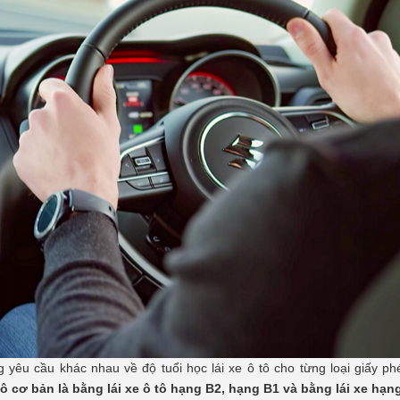
 yêu cầu khác nhau về độ tuổi học lái xe ô tô cho từng loại giấy phé
 tô cơ bản là bằng lái xe ô tô hạng B2, hạng B1 và bằng lái xe hạn