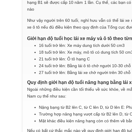
hạng B1 sẽ được cấp 10 năm 1 lần. Cụ thể, các bạn có th
nào
Như vậy người trên 60 tuổi, nghỉ hưu vẫn có thể lái xe
xe ô tô nếu đủ điều kiện theo quy định của Tổng cục đ
Giới hạn độ tuổi học lái xe máy và ô tô theo từ
16 tuổi trở lên: Xe máy dung tích dưới 50 cm3
18 tuổi trở lên: Xe máy, mô tô có dung tích 50 cm
21 tuổi trở lên: Ô tô hạng C
24 tuổi trở lên: Bằng lái ô tô chở người 10-30 ch
27 tuổi trở lên: Bằng lái xe chở người trên 30 ch
Quy định giới hạn độ tuổi nâng hạng bằng lái x
Ngoài những điều kiện cần tối thiểu về sức khỏe, về mắ
Nam cụ thể như sau:
Nậng bạng từ B2 lên C, từ C lên D, từ D lên E: Phả
Trường hợp nâng hạng vượt cấp từ B2 lên D, từ C l
Mặt khác điều kiện nâng hạng còn có thêm về bằng
Nếu có bất cứ thắc mắc nào về quy định giới hạn độ tuổi