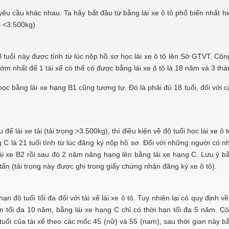
 yêu cầu khác nhau. Ta hãy bắt đầu từ bằng lái xe ô tô phổ biến nhất hi
i <3.500kg)
8 tuổi này được tính từ lúc nộp hồ sơ học lái xe ô tô lên Sở GTVT. Cộn
 sớm nhất để 1 tài xế có thể có được bằng lái xe ô tô là 18 năm và 3 thá
 học bằng lái xe hạng B1 cũng tương tự. Đó là phải đủ 18 tuổi, đối với 
để lái xe tải (tải trọng >3.500kg), thì điều kiện về độ tuổi học lái xe ô
g C là 21 tuổi tính từ lúc đăng ký nộp hồ sơ. Đối với những người có nh
lái xe B2 rồi sau đó 2 năm nâng hạng lên bằng lái xe hạng C. Lưu ý bằ
 tấn (tải trọng này được ghi trong giấy chứng nhận đăng ký xe ô tô).
 độ tuổi tối đa đối với tài xế lái xe ô tô. Tuy nhiên lại có quy định về
n tối đa 10 năm, bằng lái xe hạng C chỉ có thời hạn tối đa 5 năm. Cò
 tuổi của tài xế theo các mốc 45 (nữ) và 55 (nam), sau thời gian này bằ