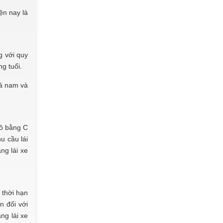
ện nay là
g với quy
ng tuổi.
cả nam và
 tô bằng C
u cầu lái
ng lái xe
 thời hạn
n đối với
ng lái xe