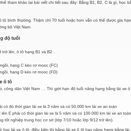
ể tham khảo tại bài viết chi tiết sau đây: Bằng B1, B2, C là gì, học bằ
 ô tô bình thường. Thậm chí 70 tuổi hoặc hơn vẫn có thể được gia hạn
ường bộ Việt Nam.
ng độ tuổi
3 trở lên, ô tô hạng B1 và B2
ỗ ngồi, hạng C kéo rơ mooc (FC)
ỗ ngồi, hạng D kéo rơ mooc (FD)
e ô tô
t, công dân Việt Nam … Thì giới hạn độ tuổi nâng hạng bằng lái xe ô 
i có đủ thời gian lái xe là 3 năm và có 50.000 km lái xe an toàn
ên E phải có thời gian lái xe là 5 năm và có 100.000 km lái xe an toàn
 tốt nghiệp trung học cơ sở (lớp 7/10 hoặc lớp 9/12 trở lên).
 học lái xe ô tô, điều kiện thi bằng lái xe ô tô hay nâng hạng bằng lái