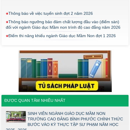
Thông báo về việc tuyển sinh đợt 2 năm 2026
Thông báo ngưỡng bảo đảm chất lượng đầu vào (điểm sàn)
đối với ngành Giáo dục Mầm non trình độ cao đẳng năm 2026
Điểm thi năng khiếu ngành Giáo dục Mầm Non đợt 1 2026
Thông báo về việc triển khai một số văn bản mới
THÔNG BÁO VỀ VIỆC PHÚC KHẢO ĐIỂM THI TỐT NGHIỆP
KHỐI Y DƯỢC NĂM 2026
ĐIỂM TỐT NGHIỆP KHỐI Y - DƯỢC NĂM 2026
Thông báo về việc tổ chức thi năng khiếu ngành Giáo dục
Mầm non năm 2026
Thông báo về việc tuyển sinh đợt 2 năm 2026
Thông báo ngưỡng bảo đảm chất lượng đầu vào (điểm sàn)
đối với ngành Giáo dục Mầm non trình độ cao đẳng năm 2026
ĐƯỢC QUAN TÂM NHIỀU NHẤT
Điểm thi năng khiếu ngành Giáo dục Mầm Non đợt 1 2026
SINH VIÊN NGÀNH GIÁO DỤC MẦM NON
Thông báo về việc triển khai một số văn bản mới
TRƯỜNG CAO ĐẲNG BÌNH PHƯỚC CHÍNH THỨC
BƯỚC VÀO KỲ THỰC TẬP SƯ PHẠM NĂM HỌC
THÔNG BÁO VỀ VIỆC PHÚC KHẢO ĐIỂM THI TỐT NGHIỆP
2025- 2026