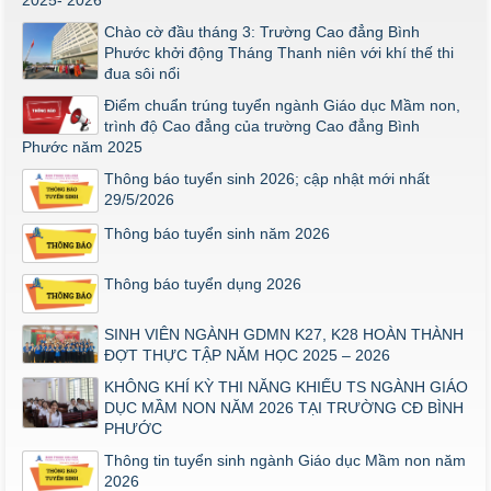
KHỐI Y DƯỢC NĂM 2026
Chào cờ đầu tháng 3: Trường Cao đẳng Bình
ĐIỂM TỐT NGHIỆP KHỐI Y - DƯỢC NĂM 2026
Phước khởi động Tháng Thanh niên với khí thế thi
Thông báo về việc tổ chức thi năng khiếu ngành Giáo dục
đua sôi nổi
Mầm non năm 2026
Điểm chuẩn trúng tuyển ngành Giáo dục Mầm non,
trình độ Cao đẳng của trường Cao đẳng Bình
Phước năm 2025
Thông báo tuyển sinh 2026; cập nhật mới nhất
29/5/2026
Thông báo tuyển sinh năm 2026
Thông báo tuyển dụng 2026
SINH VIÊN NGÀNH GDMN K27, K28 HOÀN THÀNH
ĐỢT THỰC TẬP NĂM HỌC 2025 – 2026
KHÔNG KHÍ KỲ THI NĂNG KHIẾU TS NGÀNH GIÁO
DỤC MẦM NON NĂM 2026 TẠI TRƯỜNG CĐ BÌNH
PHƯỚC
Thông tin tuyển sinh ngành Giáo dục Mầm non năm
2026