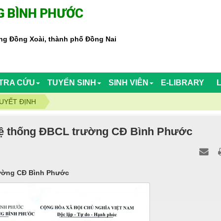
 BÌNH PHƯỚC
g Đồng Xoài, thành phố Đồng Nai
TRA CỨU
TUYỂN SINH
SINH VIÊN
E-LIBRARY
UYẾT ĐỊNH
 hệ thống ĐBCL trường CĐ Bình Phước
rường CĐ Bình Phước