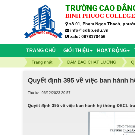
TRƯỜNG CAO ĐẲNG
BINH PHUOC COLLEGE
số 01, Phạm Ngọc Thạch, phườn
info@cdbp.edu.vn
zalo: 0978170456
TRANG CHỦ
GIỚI THIỆU
HOẠT ĐỘNG
Trang nhất
ĐẢM BẢO CHẤT LƯỢNG
Q
Quyết định 395 về việc ban hành
Thứ tư - 06/12/2023 20:57
Quyết định 395 về việc ban hành hệ thống ĐBCL t