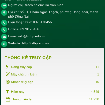
Người chịu trách nhiệm: Hà Văn Kiên
Địa chỉ: số 01, Phạm Ngọc Thạch, phường Đồng Xoài, thành
phố Đồng Nai
Điện thoại: zalo: 0978170456
Hotline:
0978170456
Email:
info@cdbp.edu.vn
Website:
http://cdbp.edu.vn
THỐNG KÊ TRUY CẬP
Đang truy cập
11
Máy chủ tìm kiếm
1
Khách truy cập
10
Hôm nay
4,549
Tháng hiện tại
41,298