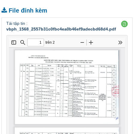
File đính kèm
Tải tập tin :
vbph_1568_2557b31c0fbc4ea0b46ef9adecbd68d4.pdf