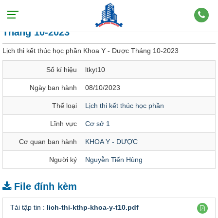
Lịch thi kết thúc học phần Khoa Y - Dược
Tháng 10-2023
Lịch thi kết thúc học phần Khoa Y - Dược Tháng 10-2023
Số kí hiệu
ltkyt10
Ngày ban hành
08/10/2023
Thể loại
Lịch thi kết thúc học phần
Lĩnh vực
Cơ sở 1
Cơ quan ban hành
KHOA Y - DƯỢC
Người ký
Nguyễn Tiến Hùng
File đính kèm
Tải tập tin :
lich-thi-kthp-khoa-y-t10.pdf