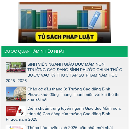
THÔNG BÁO VỀ VIỆC PHÚC KHẢO ĐIỂM THI TỐT NGHIỆP
KHỐI Y DƯỢC NĂM 2026
ĐIỂM TỐT NGHIỆP KHỐI Y - DƯỢC NĂM 2026
Thông báo về việc tổ chức thi năng khiếu ngành Giáo dục
Mầm non năm 2026
Thông báo về việc tuyển sinh đợt 2 năm 2026
Thông báo ngưỡng bảo đảm chất lượng đầu vào (điểm sàn)
ĐƯỢC QUAN TÂM NHIỀU NHẤT
đối với ngành Giáo dục Mầm non trình độ cao đẳng năm 2026
SINH VIÊN NGÀNH GIÁO DỤC MẦM NON
Điểm thi năng khiếu ngành Giáo dục Mầm Non đợt 1 2026
TRƯỜNG CAO ĐẲNG BÌNH PHƯỚC CHÍNH THỨC
Thông báo về việc triển khai một số văn bản mới
BƯỚC VÀO KỲ THỰC TẬP SƯ PHẠM NĂM HỌC
2025- 2026
THÔNG BÁO VỀ VIỆC PHÚC KHẢO ĐIỂM THI TỐT NGHIỆP
KHỐI Y DƯỢC NĂM 2026
Chào cờ đầu tháng 3: Trường Cao đẳng Bình
Phước khởi động Tháng Thanh niên với khí thế thi
ĐIỂM TỐT NGHIỆP KHỐI Y - DƯỢC NĂM 2026
đua sôi nổi
Thông báo về việc tổ chức thi năng khiếu ngành Giáo dục
Điểm chuẩn trúng tuyển ngành Giáo dục Mầm non,
Mầm non năm 2026
trình độ Cao đẳng của trường Cao đẳng Bình
Phước năm 2025
Thông báo tuyển sinh 2026; cập nhật mới nhất