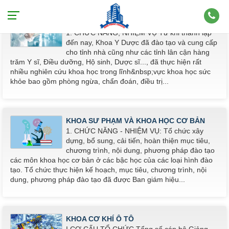
KHOA Y - DƯỢC
1. CHỨC NĂNG, NHIỆM VỤ Từ khi thành lập
đến nay, Khoa Y Dược đã đào tạo và cung cấp
cho tỉnh nhà cũng như các tỉnh lân cận hàng
trăm Y sĩ, Điều dưỡng, Hộ sinh, Dược sĩ..., đã thực hiện rất
nhiều nghiên cứu khoa học trong lĩnh&nbsp;vực khoa học sức
khỏe bao gồm phòng ngừa, chẩn đoán, điều trị...
KHOA SƯ PHẠM VÀ KHOA HỌC CƠ BẢN
1. CHỨC NĂNG - NHIỆM VỤ: Tổ chức xây
dựng, bổ sung, cải tiến, hoàn thiện mục tiêu,
chương trình, nội dung, phương pháp đào tạo
các môn khoa học cơ bản ở các bậc học của các loại hình đào
tạo. Tổ chức thực hiện kế hoạch, mục tiêu, chương trình, nội
dung, phương pháp đào tạo đã được Ban giám hiệu...
KHOA CƠ KHÍ Ô TÔ