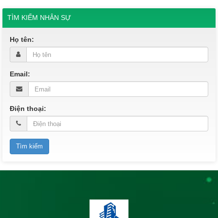
TÌM KIẾM NHÂN SỰ
Họ tên:
Email:
Điện thoại: