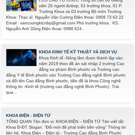
I.CƠ CẤU TỔ CHỨC Tổng số cán bộ Giảng
viên 25 người:&nbsp; 01 trưởng khoa, 01 P.
Trưởng Khoa và 03 trưởng Bộ môn Trưởng
Khoa: Thạc sĩ. Nguyễn Văn Cường Điện thoại: 0909 73 63 22
Email : vancuongktcnbp@gmail.com Phó trưởng khoa : KS.
Nguyễn Anh Dũng Điện thoại: 0988 624...
KHOA KINH TẾ KỸ THUẬT VÀ DỊCH VỤ
Khoa Kinh tế -Nông lâm được thành lập vào
năm 2019 theo đề án sát nhập 2 trường Cao
đẳng sư phạm Bình phước và Trường cao
đẳng Y tế Bình phước vào Trường Cao đẳng nghề Bình phước
và đổi tên Cao đẳng Bình phước, tiền đề là khoa Công nghệ
thông tin -Kinh tế (trường cao đẳng nghề Bình Phước). Trải
qua...
KHOA ĐIỆN - ĐIỆN TỬ
TỔNG QUAN Tên đơn vị: KHOA ĐIỆN – ĐIỆN TỬ Tên viết tắt:
Khoa Đ-ĐT Slogan: “Đổi mới để phát triển bền vững” Thông tin
liên hệ: Khoa Điện – Điện tử - Trường Cao đẳng Bình Phước