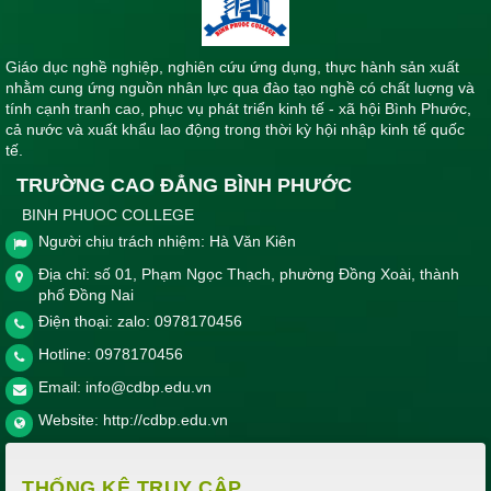
Giáo dục nghề nghiệp, nghiên cứu ứng dụng, thực hành sản xuất
nhằm cung ứng nguồn nhân lực qua đào tạo nghề có chất luợng và
tính cạnh tranh cao, phục vụ phát triển kinh tế - xã hội Bình Phước,
cả nước và xuất khẩu lao động trong thời kỳ hội nhập kinh tế quốc
tế.
TRƯỜNG CAO ĐẲNG BÌNH PHƯỚC
BINH PHUOC COLLEGE
Người chịu trách nhiệm: Hà Văn Kiên
Địa chỉ: số 01, Phạm Ngọc Thạch, phường Đồng Xoài, thành
phố Đồng Nai
Điện thoại: zalo: 0978170456
Hotline:
0978170456
Email:
info@cdbp.edu.vn
Website:
http://cdbp.edu.vn
THỐNG KÊ TRUY CẬP