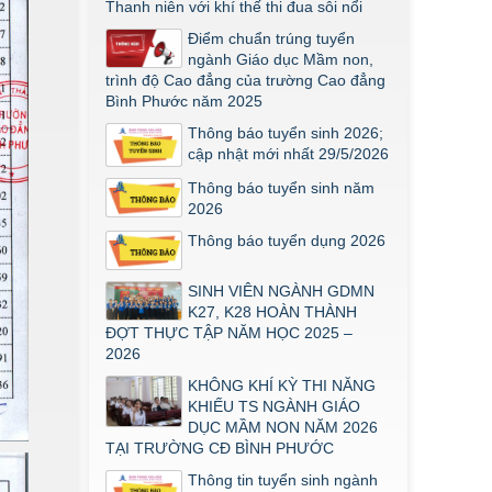
Thanh niên với khí thế thi đua sôi nổi
Thông báo về việc triển khai một số
Điểm chuẩn trúng tuyển
văn bản mới
ngành Giáo dục Mầm non,
THÔNG BÁO VỀ VIỆC PHÚC KHẢO
trình độ Cao đẳng của trường Cao đẳng
ĐIỂM THI TỐT NGHIỆP KHỐI Y DƯỢC
Bình Phước năm 2025
NĂM 2026
Thông báo tuyển sinh 2026;
ĐIỂM TỐT NGHIỆP KHỐI Y - DƯỢC
cập nhật mới nhất 29/5/2026
NĂM 2026
Thông báo tuyển sinh năm
Thông báo về việc tổ chức thi năng
2026
khiếu ngành Giáo dục Mầm non năm
Thông báo tuyển dụng 2026
2026
SINH VIÊN NGÀNH GDMN
K27, K28 HOÀN THÀNH
ĐỢT THỰC TẬP NĂM HỌC 2025 –
2026
KHÔNG KHÍ KỲ THI NĂNG
KHIẾU TS NGÀNH GIÁO
DỤC MẦM NON NĂM 2026
TẠI TRƯỜNG CĐ BÌNH PHƯỚC
Thông tin tuyển sinh ngành