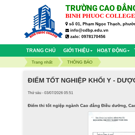
TRƯỜNG CAO ĐẲNG
BINH PHUOC COLLEGE
số 01, Phạm Ngọc Thạch, phườn
info@cdbp.edu.vn
zalo: 0978170456
TRANG CHỦ
GIỚI THIỆU
HOẠT ĐỘNG
Trang nhất
THÔNG BÁO
ĐIỂM TỐT NGHIỆP KHỐI Y - DƯỢ
Thứ sáu - 03/07/2026 05:51
Điểm thi tốt ngiệp ngành Cao đẳng Điều dưỡng, Cao