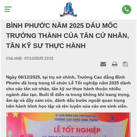
LỄ TỐT NGHIỆP TRƯỜNG CAO ĐẲNG
BÌNH PHƯỚC NĂM 2025 DẤU MỐC
TRƯỞNG THÀNH CỦA TÂN CỬ NHÂN,
TÂN KỸ SƯ THỰC HÀNH
Chủ nhật - 07/12/2025 23:01
Ngày 06/12/2025, tại trụ sở chính, Trường Cao đẳng Bình
Phước đã long trọng tổ chức Lễ Tốt nghiệp năm 2025 dành
cho các tân cử nhân, tân kỹ sư thực hành thuộc nhiều
ngành đào tạo. Buổi lễ diễn ra trong không khí trang trọng,
ấm áp và đầy cảm xúc, đánh dấu bước ngoặt quan trọng
trên hành trình học tập và rèn luyện của các em sinh viên.