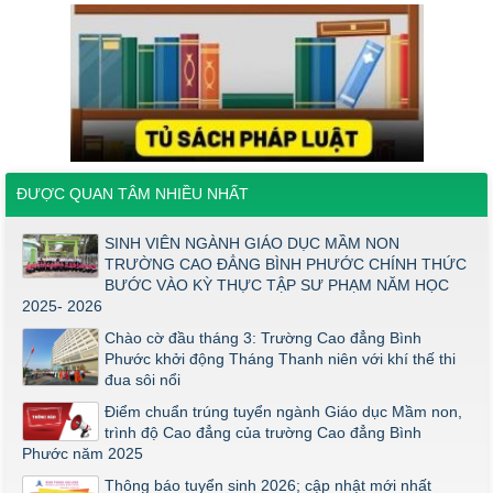
Thông báo về việc tổ chức thi năng khiếu ngành Giáo dục
Mầm non năm 2026
Thông báo về việc tuyển sinh đợt 2 năm 2026
Thông báo ngưỡng bảo đảm chất lượng đầu vào (điểm sàn)
đối với ngành Giáo dục Mầm non trình độ cao đẳng năm 2026
Điểm thi năng khiếu ngành Giáo dục Mầm Non đợt 1 2026
ĐƯỢC QUAN TÂM NHIỀU NHẤT
Thông báo về việc triển khai một số văn bản mới
THÔNG BÁO VỀ VIỆC PHÚC KHẢO ĐIỂM THI TỐT NGHIỆP
SINH VIÊN NGÀNH GIÁO DỤC MẦM NON
KHỐI Y DƯỢC NĂM 2026
TRƯỜNG CAO ĐẲNG BÌNH PHƯỚC CHÍNH THỨC
BƯỚC VÀO KỲ THỰC TẬP SƯ PHẠM NĂM HỌC
ĐIỂM TỐT NGHIỆP KHỐI Y - DƯỢC NĂM 2026
2025- 2026
Thông báo về việc tổ chức thi năng khiếu ngành Giáo dục
Chào cờ đầu tháng 3: Trường Cao đẳng Bình
Mầm non năm 2026
Phước khởi động Tháng Thanh niên với khí thế thi
đua sôi nổi
Điểm chuẩn trúng tuyển ngành Giáo dục Mầm non,
trình độ Cao đẳng của trường Cao đẳng Bình
Phước năm 2025
Thông báo tuyển sinh 2026; cập nhật mới nhất