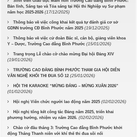
Sinh viên Giáo dục Mầm non Trường Cao đẳng Bình Phước:
Bản lĩnh, Sáng tạo và Tỏa sáng tại Hội thi Nghiệp vụ Sư phạm
(17/12/2025)
năm học 2025-2026
Thông báo về việc công khai kết quả tự đánh giá cơ sở
(19/12/2025)
GDNN trường CĐ Bình Phước năm 2025
Thông báo về việc cử đoàn Bác sĩ, cán bộ, giảng viên khoa
(15/01/2026)
Y – Dược, Trường Cao đẳng Bình Phước
Trang trọng Lễ chào cờ chào mừng Đại hội Đảng XIV
(19/01/2026)
TRƯỜNG CAO ĐẲNG BÌNH PHƯỚC THAM GIA HỘI DIỄN
(25/01/2026)
VĂN NGHỆ KHỐI THI ĐUA SỐ 12
HỘI THI KARAOKE “MỪNG ĐẢNG – MỪNG XUÂN 2026”
(01/02/2026)
(02/02/2026)
Hội nghị Viên chức người lao động năm 2025
Hội nghị tổng kết công tác Đảng năm 2025, triển khai
(02/02/2026)
phương hướng, nhiệm vụ năm 2026.
Chào cờ đầu tháng 3: Trường Cao đẳng Bình Phước khởi
động Tháng Thanh niên với khí thế thi đua sôi nổi