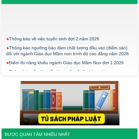
Thông báo về việc tuyển sinh đợt 2 năm 2026
Thông báo ngưỡng bảo đảm chất lượng đầu vào (điểm sàn)
đối với ngành Giáo dục Mầm non trình độ cao đẳng năm 2026
Điểm thi năng khiếu ngành Giáo dục Mầm Non đợt 1 2026
Thông báo về việc triển khai một số văn bản mới
THÔNG BÁO VỀ VIỆC PHÚC KHẢO ĐIỂM THI TỐT NGHIỆP
KHỐI Y DƯỢC NĂM 2026
ĐIỂM TỐT NGHIỆP KHỐI Y - DƯỢC NĂM 2026
Thông báo về việc tổ chức thi năng khiếu ngành Giáo dục
Mầm non năm 2026
Thông báo về việc tuyển sinh đợt 2 năm 2026
Thông báo ngưỡng bảo đảm chất lượng đầu vào (điểm sàn)
đối với ngành Giáo dục Mầm non trình độ cao đẳng năm 2026
ĐƯỢC QUAN TÂM NHIỀU NHẤT