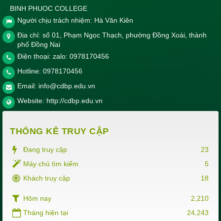
BINH PHUOC COLLEGE
Người chịu trách nhiệm: Hà Văn Kiên
Địa chỉ: số 01, Phạm Ngọc Thạch, phường Đồng Xoài, thành
phố Đồng Nai
Điện thoại: zalo: 0978170456
Hotline:
0978170456
Email:
info@cdbp.edu.vn
Website:
http://cdbp.edu.vn
THỐNG KÊ TRUY CẬP
Đang truy cập
23
Máy chủ tìm kiếm
5
Khách truy cập
18
Hôm nay
2,210
Tháng hiện tại
24,243