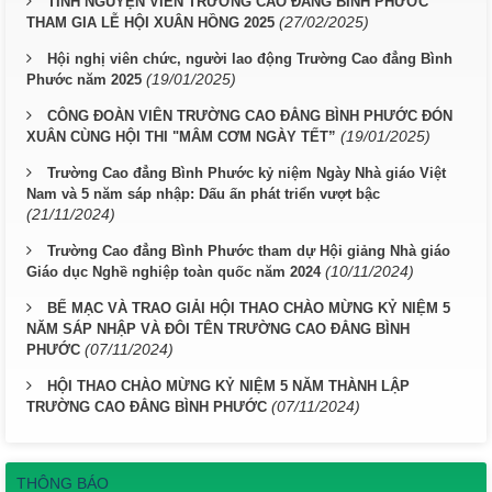
TÌNH NGUYỆN VIÊN TRƯỜNG CAO ĐẲNG BÌNH PHƯỚC
(27/02/2025)
THAM GIA LỄ HỘI XUÂN HỒNG 2025
Hội nghị viên chức, người lao động Trường Cao đẳng Bình
(19/01/2025)
Phước năm 2025
CÔNG ĐOÀN VIÊN TRƯỜNG CAO ĐẲNG BÌNH PHƯỚC ĐÓN
(19/01/2025)
XUÂN CÙNG HỘI THI "MÂM CƠM NGÀY TẾT”
Trường Cao đẳng Bình Phước kỷ niệm Ngày Nhà giáo Việt
Nam và 5 năm sáp nhập: Dấu ấn phát triển vượt bậc
(21/11/2024)
Trường Cao đẳng Bình Phước tham dự Hội giảng Nhà giáo
(10/11/2024)
Giáo dục Nghề nghiệp toàn quốc năm 2024
BẾ MẠC VÀ TRAO GIẢI HỘI THAO CHÀO MỪNG KỶ NIỆM 5
NĂM SÁP NHẬP VÀ ĐÔI TÊN TRƯỜNG CAO ĐẲNG BÌNH
(07/11/2024)
PHƯỚC
HỘI THAO CHÀO MỪNG KỶ NIỆM 5 NĂM THÀNH LẬP
(07/11/2024)
TRƯỜNG CAO ĐẲNG BÌNH PHƯỚC
THÔNG BÁO