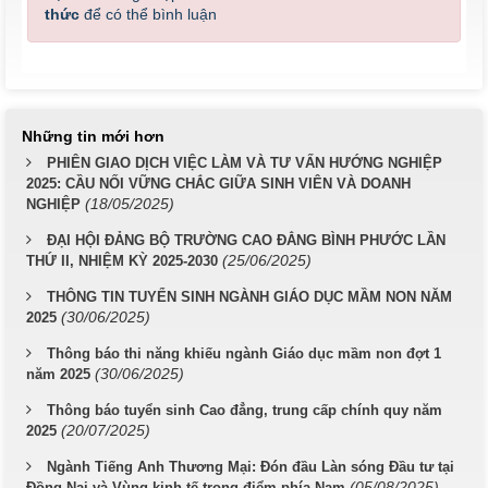
thức
để có thể bình luận
Những tin mới hơn
PHIÊN GIAO DỊCH VIỆC LÀM VÀ TƯ VẤN HƯỚNG NGHIỆP
2025: CẦU NỐI VỮNG CHẮC GIỮA SINH VIÊN VÀ DOANH
(18/05/2025)
NGHIỆP
ĐẠI HỘI ĐẢNG BỘ TRƯỜNG CAO ĐẲNG BÌNH PHƯỚC LẦN
(25/06/2025)
THỨ II, NHIỆM KỲ 2025-2030
THÔNG TIN TUYỂN SINH NGÀNH GIÁO DỤC MẦM NON NĂM
(30/06/2025)
2025
Thông báo thi năng khiếu ngành Giáo dục mầm non đợt 1
(30/06/2025)
năm 2025
Thông báo tuyển sinh Cao đẳng, trung cấp chính quy năm
(20/07/2025)
2025
Ngành Tiếng Anh Thương Mại: Đón đầu Làn sóng Đầu tư tại
(05/08/2025)
Đồng Nai và Vùng kinh tế trọng điểm phía Nam