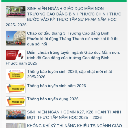
Điểm thi năng khiếu ngành Giáo dục Mầm Non đợt 1 2026
SINH VIÊN NGÀNH GIÁO DỤC MẦM NON
Thông báo về việc triển khai một số văn bản mới
TRƯỜNG CAO ĐẲNG BÌNH PHƯỚC CHÍNH THỨC
BƯỚC VÀO KỲ THỰC TẬP SƯ PHẠM NĂM HỌC
THÔNG BÁO VỀ VIỆC PHÚC KHẢO ĐIỂM THI TỐT NGHIỆP
2025- 2026
KHỐI Y DƯỢC NĂM 2026
Chào cờ đầu tháng 3: Trường Cao đẳng Bình
ĐIỂM TỐT NGHIỆP KHỐI Y - DƯỢC NĂM 2026
Phước khởi động Tháng Thanh niên với khí thế thi
Thông báo về việc tổ chức thi năng khiếu ngành Giáo dục
đua sôi nổi
Mầm non năm 2026
Điểm chuẩn trúng tuyển ngành Giáo dục Mầm non,
trình độ Cao đẳng của trường Cao đẳng Bình
Phước năm 2025
Thông báo tuyển sinh 2026; cập nhật mới nhất
29/5/2026
Thông báo tuyển sinh năm 2026
Thông báo tuyển dụng 2026
SINH VIÊN NGÀNH GDMN K27, K28 HOÀN THÀNH
ĐỢT THỰC TẬP NĂM HỌC 2025 – 2026
KHÔNG KHÍ KỲ THI NĂNG KHIẾU TS NGÀNH GIÁO