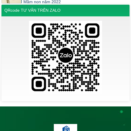
Mầm non năm 2022
QRcode TƯ VẤN TRÊN ZALO