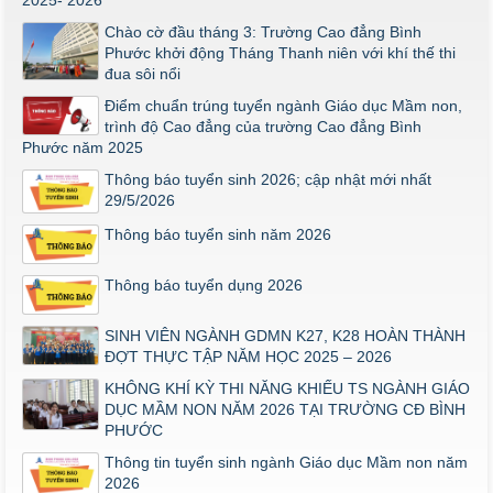
2025- 2026
THÔNG BÁO VỀ VIỆC PHÚC KHẢO ĐIỂM THI TỐT NGHIỆP
KHỐI Y DƯỢC NĂM 2026
Chào cờ đầu tháng 3: Trường Cao đẳng Bình
Phước khởi động Tháng Thanh niên với khí thế thi
ĐIỂM TỐT NGHIỆP KHỐI Y - DƯỢC NĂM 2026
đua sôi nổi
Thông báo về việc tổ chức thi năng khiếu ngành Giáo dục
Điểm chuẩn trúng tuyển ngành Giáo dục Mầm non,
Mầm non năm 2026
trình độ Cao đẳng của trường Cao đẳng Bình
Phước năm 2025
Thông báo tuyển sinh 2026; cập nhật mới nhất
29/5/2026
Thông báo tuyển sinh năm 2026
Thông báo tuyển dụng 2026
SINH VIÊN NGÀNH GDMN K27, K28 HOÀN THÀNH
ĐỢT THỰC TẬP NĂM HỌC 2025 – 2026
KHÔNG KHÍ KỲ THI NĂNG KHIẾU TS NGÀNH GIÁO
DỤC MẦM NON NĂM 2026 TẠI TRƯỜNG CĐ BÌNH
PHƯỚC
Thông tin tuyển sinh ngành Giáo dục Mầm non năm
2026