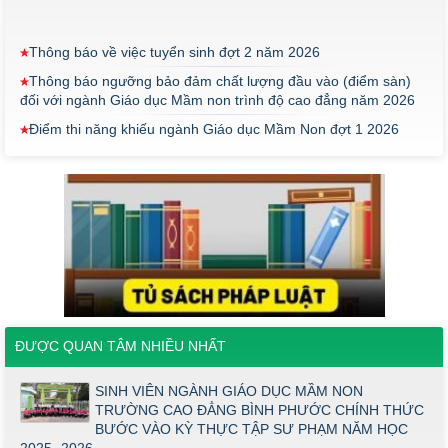
Thông báo về việc tuyển sinh đợt 2 năm 2026
Thông báo ngưỡng bảo đảm chất lượng đầu vào (điểm sàn)
đối với ngành Giáo dục Mầm non trình độ cao đẳng năm 2026
Điểm thi năng khiếu ngành Giáo dục Mầm Non đợt 1 2026
Thông báo về việc triển khai một số văn bản mới
THÔNG BÁO VỀ VIỆC PHÚC KHẢO ĐIỂM THI TỐT NGHIỆP
KHỐI Y DƯỢC NĂM 2026
ĐIỂM TỐT NGHIỆP KHỐI Y - DƯỢC NĂM 2026
Thông báo về việc tổ chức thi năng khiếu ngành Giáo dục
Mầm non năm 2026
Thông báo về việc tuyển sinh đợt 2 năm 2026
ĐƯỢC QUAN TÂM NHIỀU NHẤT
Thông báo ngưỡng bảo đảm chất lượng đầu vào (điểm sàn)
đối với ngành Giáo dục Mầm non trình độ cao đẳng năm 2026
SINH VIÊN NGÀNH GIÁO DỤC MẦM NON
Điểm thi năng khiếu ngành Giáo dục Mầm Non đợt 1 2026
TRƯỜNG CAO ĐẲNG BÌNH PHƯỚC CHÍNH THỨC
Thông báo về việc triển khai một số văn bản mới
BƯỚC VÀO KỲ THỰC TẬP SƯ PHẠM NĂM HỌC