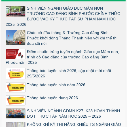
Điểm thi năng khiếu ngành Giáo dục Mầm Non đợt 1 2026
SINH VIÊN NGÀNH GIÁO DỤC MẦM NON
Thông báo về việc triển khai một số văn bản mới
TRƯỜNG CAO ĐẲNG BÌNH PHƯỚC CHÍNH THỨC
BƯỚC VÀO KỲ THỰC TẬP SƯ PHẠM NĂM HỌC
THÔNG BÁO VỀ VIỆC PHÚC KHẢO ĐIỂM THI TỐT NGHIỆP
2025- 2026
KHỐI Y DƯỢC NĂM 2026
Chào cờ đầu tháng 3: Trường Cao đẳng Bình
ĐIỂM TỐT NGHIỆP KHỐI Y - DƯỢC NĂM 2026
Phước khởi động Tháng Thanh niên với khí thế thi
Thông báo về việc tổ chức thi năng khiếu ngành Giáo dục
đua sôi nổi
Mầm non năm 2026
Điểm chuẩn trúng tuyển ngành Giáo dục Mầm non,
trình độ Cao đẳng của trường Cao đẳng Bình
Phước năm 2025
Thông báo tuyển sinh 2026; cập nhật mới nhất
29/5/2026
Thông báo tuyển sinh năm 2026
Thông báo tuyển dụng 2026
SINH VIÊN NGÀNH GDMN K27, K28 HOÀN THÀNH
ĐỢT THỰC TẬP NĂM HỌC 2025 – 2026
KHÔNG KHÍ KỲ THI NĂNG KHIẾU TS NGÀNH GIÁO