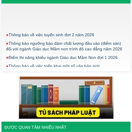
Thông báo về việc tuyển sinh đợt 2 năm 2026
Thông báo ngưỡng bảo đảm chất lượng đầu vào (điểm sàn)
đối với ngành Giáo dục Mầm non trình độ cao đẳng năm 2026
Điểm thi năng khiếu ngành Giáo dục Mầm Non đợt 1 2026
Thông báo về việc triển khai một số văn bản mới
THÔNG BÁO VỀ VIỆC PHÚC KHẢO ĐIỂM THI TỐT NGHIỆP
KHỐI Y DƯỢC NĂM 2026
ĐIỂM TỐT NGHIỆP KHỐI Y - DƯỢC NĂM 2026
Thông báo về việc tổ chức thi năng khiếu ngành Giáo dục
Mầm non năm 2026
Thông báo về việc tuyển sinh đợt 2 năm 2026
Thông báo ngưỡng bảo đảm chất lượng đầu vào (điểm sàn)
ĐƯỢC QUAN TÂM NHIỀU NHẤT
đối với ngành Giáo dục Mầm non trình độ cao đẳng năm 2026