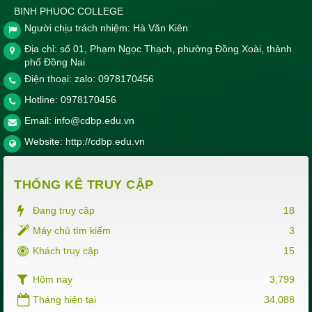
BINH PHUOC COLLEGE
Người chịu trách nhiệm: Hà Văn Kiên
Địa chỉ: số 01, Phạm Ngọc Thạch, phường Đồng Xoài, thành
phố Đồng Nai
Điện thoại: zalo: 0978170456
Hotline:
0978170456
Email:
info@cdbp.edu.vn
Website:
http://cdbp.edu.vn
THỐNG KÊ TRUY CẬP
Đang truy cập
18
Máy chủ tìm kiếm
3
Khách truy cập
15
Hôm nay
3,799
Tháng hiện tại
34,088