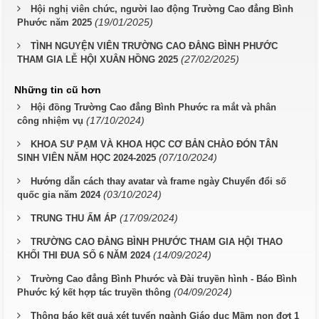
Hội nghị viên chức, người lao động Trường Cao đẳng Bình
(19/01/2025)
Phước năm 2025
TÌNH NGUYỆN VIÊN TRƯỜNG CAO ĐẲNG BÌNH PHƯỚC
(27/02/2025)
THAM GIA LỄ HỘI XUÂN HỒNG 2025
Những tin cũ hơn
Hội đồng Trường Cao đẳng Bình Phước ra mắt và phân
(17/10/2024)
công nhiệm vụ
KHOA SƯ PẠM VÀ KHOA HỌC CƠ BẢN CHÀO ĐÓN TÂN
(07/10/2024)
SINH VIÊN NĂM HỌC 2024-2025
Hướng dẫn cách thay avatar và frame ngày Chuyển đổi số
(03/10/2024)
quốc gia năm 2024
(17/09/2024)
TRUNG THU ẤM ÁP
TRƯỜNG CAO ĐẲNG BÌNH PHƯỚC THAM GIA HỘI THAO
(14/09/2024)
KHỐI THI ĐUA SỐ 6 NĂM 2024
Trường Cao đẳng Bình Phước và Đài truyền hình - Báo Bình
(04/09/2024)
Phước ký kết hợp tác truyền thông
Thông báo kết quả xét tuyển ngành Giáo dục Mầm non đợt 1