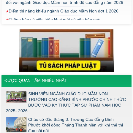
Điểm thi năng khiếu ngành Giáo dục Mầm Non đợt 1 2026
Thông báo về việc triển khai một số văn bản mới
THÔNG BÁO VỀ VIỆC PHÚC KHẢO ĐIỂM THI TỐT NGHIỆP
KHỐI Y DƯỢC NĂM 2026
ĐIỂM TỐT NGHIỆP KHỐI Y - DƯỢC NĂM 2026
Thông báo về việc tổ chức thi năng khiếu ngành Giáo dục
Mầm non năm 2026
Thông báo về việc tuyển sinh đợt 2 năm 2026
Thông báo ngưỡng bảo đảm chất lượng đầu vào (điểm sàn)
đối với ngành Giáo dục Mầm non trình độ cao đẳng năm 2026
ĐƯỢC QUAN TÂM NHIỀU NHẤT
Điểm thi năng khiếu ngành Giáo dục Mầm Non đợt 1 2026
SINH VIÊN NGÀNH GIÁO DỤC MẦM NON
Thông báo về việc triển khai một số văn bản mới
TRƯỜNG CAO ĐẲNG BÌNH PHƯỚC CHÍNH THỨC
BƯỚC VÀO KỲ THỰC TẬP SƯ PHẠM NĂM HỌC
THÔNG BÁO VỀ VIỆC PHÚC KHẢO ĐIỂM THI TỐT NGHIỆP
2025- 2026
KHỐI Y DƯỢC NĂM 2026
Chào cờ đầu tháng 3: Trường Cao đẳng Bình
ĐIỂM TỐT NGHIỆP KHỐI Y - DƯỢC NĂM 2026
Phước khởi động Tháng Thanh niên với khí thế thi
Thông báo về việc tổ chức thi năng khiếu ngành Giáo dục
đua sôi nổi