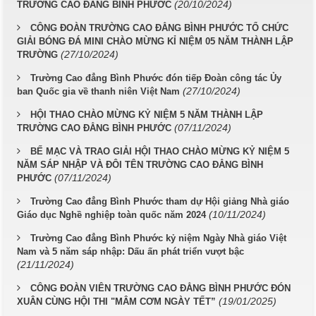
(20/10/2024)
TRƯỜNG CAO ĐẲNG BÌNH PHƯỚC
CÔNG ĐOÀN TRƯỜNG CAO ĐẲNG BÌNH PHƯỚC TỔ CHỨC
GIẢI BÓNG ĐÁ MINI CHÀO MỪNG KỈ NIỆM 05 NĂM THÀNH LẬP
(27/10/2024)
TRƯỜNG
Trường Cao đẳng Bình Phước đón tiếp Đoàn công tác Ủy
(27/10/2024)
ban Quốc gia về thanh niên Việt Nam
HỘI THAO CHÀO MỪNG KỶ NIỆM 5 NĂM THÀNH LẬP
(07/11/2024)
TRƯỜNG CAO ĐẲNG BÌNH PHƯỚC
BẾ MẠC VÀ TRAO GIẢI HỘI THAO CHÀO MỪNG KỶ NIỆM 5
NĂM SÁP NHẬP VÀ ĐÔI TÊN TRƯỜNG CAO ĐẲNG BÌNH
(07/11/2024)
PHƯỚC
Trường Cao đẳng Bình Phước tham dự Hội giảng Nhà giáo
(10/11/2024)
Giáo dục Nghề nghiệp toàn quốc năm 2024
Trường Cao đẳng Bình Phước kỷ niệm Ngày Nhà giáo Việt
Nam và 5 năm sáp nhập: Dấu ấn phát triển vượt bậc
(21/11/2024)
CÔNG ĐOÀN VIÊN TRƯỜNG CAO ĐẲNG BÌNH PHƯỚC ĐÓN
(19/01/2025)
XUÂN CÙNG HỘI THI "MÂM CƠM NGÀY TẾT”