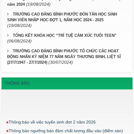
(19/08/2024)
năm 2024
TRƯỜNG CAO ĐẲNG BÌNH PHƯỚC ĐÓN TÂN HỌC SINH
SINH VIÊN NHẬP HỌC ĐỢT 1, NĂM HỌC 2024 - 2025
(19/08/2024)
TỔNG KẾT KHÓA HỌC “TRÍ TUỆ CẢM XÚC TUỔI TEEN”
(06/08/2024)
TRƯỜNG CAO ĐẲNG BÌNH PHƯỚC TỔ CHỨC CÁC HOẠT
ĐỘNG NHÂN KỶ NIỆM 77 NĂM NGÀY THƯƠNG BINH, LIỆT SĨ
(30/07/2024)
(27/7/1947 - 27/7/2024)
THÔNG BÁO
Thông báo về việc tuyển sinh đợt 2 năm 2026
Thông báo ngưỡng bảo đảm chất lượng đầu vào (điểm sàn)
đối với ngành Giáo dục Mầm non trình độ cao đẳng năm 2026