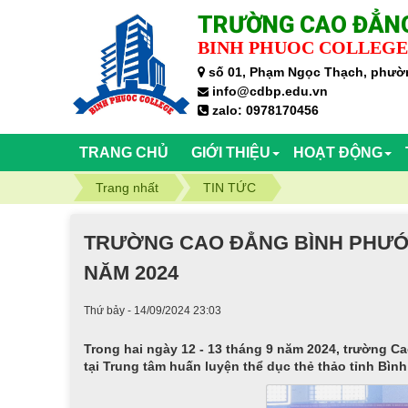
TRƯỜNG CAO ĐẲNG
BINH PHUOC COLLEGE
số 01, Phạm Ngọc Thạch, phườn
info@cdbp.edu.vn
zalo: 0978170456
TRANG CHỦ
GIỚI THIỆU
HOẠT ĐỘNG
Trang nhất
TIN TỨC
TRƯỜNG CAO ĐẲNG BÌNH PHƯỚC 
NĂM 2024
Thứ bảy - 14/09/2024 23:03
Trong hai ngày 12 - 13 tháng 9 năm 2024, trường Ca
tại Trung tâm huấn luyện thể dục thẻ thảo tỉnh Bìn