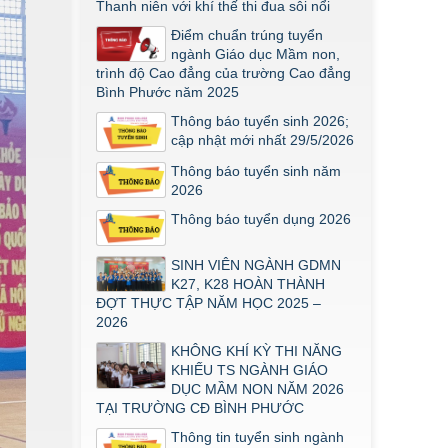
Thanh niên với khí thế thi đua sôi nổi
THÔNG BÁO VỀ VIỆC PHÚC KHẢO
ĐIỂM THI TỐT NGHIỆP KHỐI Y DƯỢC
Điểm chuẩn trúng tuyển
NĂM 2026
ngành Giáo dục Mầm non,
trình độ Cao đẳng của trường Cao đẳng
ĐIỂM TỐT NGHIỆP KHỐI Y - DƯỢC
Bình Phước năm 2025
NĂM 2026
Thông báo tuyển sinh 2026;
Thông báo về việc tổ chức thi năng
cập nhật mới nhất 29/5/2026
khiếu ngành Giáo dục Mầm non năm
2026
Thông báo tuyển sinh năm
2026
Thông báo tuyển dụng 2026
SINH VIÊN NGÀNH GDMN
K27, K28 HOÀN THÀNH
ĐỢT THỰC TẬP NĂM HỌC 2025 –
2026
KHÔNG KHÍ KỲ THI NĂNG
KHIẾU TS NGÀNH GIÁO
DỤC MẦM NON NĂM 2026
TẠI TRƯỜNG CĐ BÌNH PHƯỚC
Thông tin tuyển sinh ngành