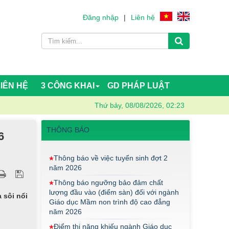
Đăng nhập
|
Liên hệ
LIÊN HỆ
3 CÔNG KHAI
GD PHÁP LUẬT
Thứ bảy, 08/08/2026, 02:23
Thông báo về việc tuyển sinh đợt 2
THÔNG BÁO
6
năm 2026
Thông báo ngưỡng bảo đảm chất
lượng đầu vào (điểm sàn) đối với ngành
Giáo dục Mầm non trình độ cao đẳng
năm 2026
Điểm thi năng khiếu ngành Giáo dục
 sôi nổi
Mầm Non đợt 1 2026
Thông báo về việc triển khai một số
văn bản mới