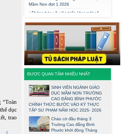
THÔNG BÁO VỀ VIỆC PHÚC KHẢO
ĐIỂM THI TỐT NGHIỆP KHỐI Y DƯỢC
NĂM 2026
ĐIỂM TỐT NGHIỆP KHỐI Y - DƯỢC
NĂM 2026
Thông báo về việc tổ chức thi năng
khiếu ngành Giáo dục Mầm non năm
2026
Thông báo về việc tuyển sinh đợt 2
năm 2026
ĐƯỢC QUAN TÂM NHIỀU NHẤT
Thông báo ngưỡng bảo đảm chất
lượng đầu vào (điểm sàn) đối với ngành
SINH VIÊN NGÀNH GIÁO
Giáo dục Mầm non trình độ cao đẳng
DỤC MẦM NON TRƯỜNG
năm 2026
CAO ĐẲNG BÌNH PHƯỚC
g “Toàn
CHÍNH THỨC BƯỚC VÀO KỲ THỰC
Điểm thi năng khiếu ngành Giáo dục
 thể dục
TẬP SƯ PHẠM NĂM HỌC 2025- 2026
Mầm Non đợt 1 2026
t, trao
Chào cờ đầu tháng 3:
Thông báo về việc triển khai một số
Trường Cao đẳng Bình
văn bản mới
Phước khởi động Tháng