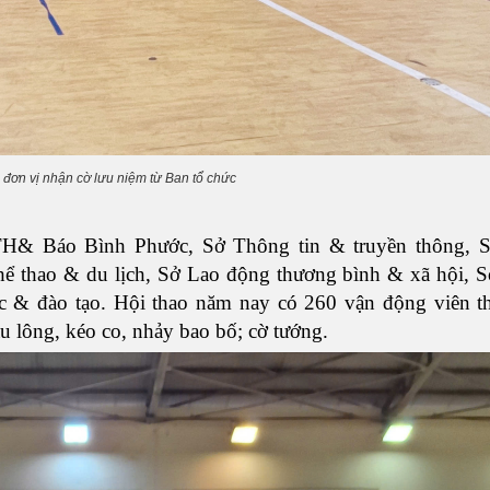
 đơn vị nhận cờ lưu niệm từ Ban tổ chức
TH& Báo Bình Phước, Sở Thông tin & truyền thông, S
ể thao & du lịch, Sở Lao động thương bình & xã hội, 
c & đào tạo. Hội thao năm nay có 260 vận động viên t
u lông, kéo co, nhảy bao bố; cờ tướng.