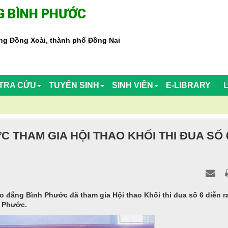
 BÌNH PHƯỚC
g Đồng Xoài, thành phố Đồng Nai
TRA CỨU
TUYỂN SINH
SINH VIÊN
E-LIBRARY
THAM GIA HỘI THAO KHỐI THI ĐUA SỐ 
o đẳng Bình Phước đã tham gia Hội thao Khối thi đua số 6 diễn ra
h Phước.