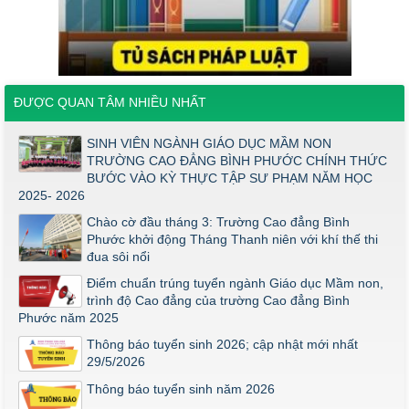
Mầm non năm 2026
Thông báo về việc tuyển sinh đợt 2 năm 2026
Thông báo ngưỡng bảo đảm chất lượng đầu vào (điểm sàn)
đối với ngành Giáo dục Mầm non trình độ cao đẳng năm 2026
ĐƯỢC QUAN TÂM NHIỀU NHẤT
Điểm thi năng khiếu ngành Giáo dục Mầm Non đợt 1 2026
Thông báo về việc triển khai một số văn bản mới
SINH VIÊN NGÀNH GIÁO DỤC MẦM NON
TRƯỜNG CAO ĐẲNG BÌNH PHƯỚC CHÍNH THỨC
THÔNG BÁO VỀ VIỆC PHÚC KHẢO ĐIỂM THI TỐT NGHIỆP
BƯỚC VÀO KỲ THỰC TẬP SƯ PHẠM NĂM HỌC
KHỐI Y DƯỢC NĂM 2026
2025- 2026
ĐIỂM TỐT NGHIỆP KHỐI Y - DƯỢC NĂM 2026
Chào cờ đầu tháng 3: Trường Cao đẳng Bình
Thông báo về việc tổ chức thi năng khiếu ngành Giáo dục
Phước khởi động Tháng Thanh niên với khí thế thi
Mầm non năm 2026
đua sôi nổi
Điểm chuẩn trúng tuyển ngành Giáo dục Mầm non,
trình độ Cao đẳng của trường Cao đẳng Bình
Phước năm 2025
Thông báo tuyển sinh 2026; cập nhật mới nhất
29/5/2026
Thông báo tuyển sinh năm 2026