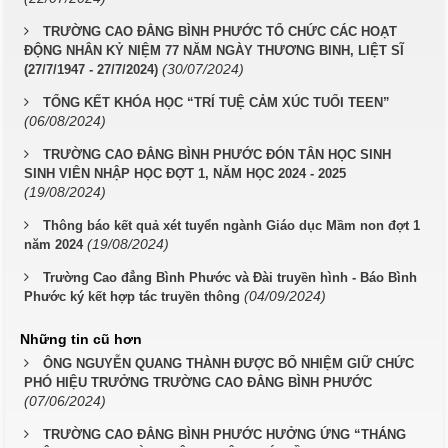
TRƯỜNG CAO ĐẲNG BÌNH PHƯỚC TỔ CHỨC CÁC HOẠT
ĐỘNG NHÂN KỶ NIỆM 77 NĂM NGÀY THƯƠNG BINH, LIỆT SĨ
(30/07/2024)
(27/7/1947 - 27/7/2024)
TỔNG KẾT KHÓA HỌC “TRÍ TUỆ CẢM XÚC TUỔI TEEN”
(06/08/2024)
TRƯỜNG CAO ĐẲNG BÌNH PHƯỚC ĐÓN TÂN HỌC SINH
SINH VIÊN NHẬP HỌC ĐỢT 1, NĂM HỌC 2024 - 2025
(19/08/2024)
Thông báo kết quả xét tuyển ngành Giáo dục Mầm non đợt 1
(19/08/2024)
năm 2024
Trường Cao đẳng Bình Phước và Đài truyền hình - Báo Bình
(04/09/2024)
Phước ký kết hợp tác truyền thông
Những tin cũ hơn
ÔNG NGUYỄN QUANG THÀNH ĐƯỢC BỔ NHIỆM GIỮ CHỨC
PHÓ HIỆU TRƯỞNG TRƯỜNG CAO ĐẲNG BÌNH PHƯỚC
(07/06/2024)
TRƯỜNG CAO ĐẲNG BÌNH PHƯỚC HƯỞNG ỨNG “THÁNG