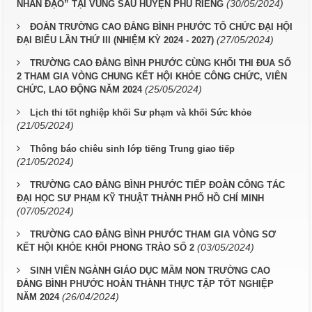
(30/05/2024)
NHÂN ĐẠO” TẠI VÙNG SÂU HUYỆN PHÚ RIỀNG
ĐOÀN TRƯỜNG CAO ĐẲNG BÌNH PHƯỚC TỔ CHỨC ĐẠI HỘI
(27/05/2024)
ĐẠI BIỂU LẦN THỨ III (NHIỆM KỲ 2024 - 2027)
TRƯỜNG CAO ĐẲNG BÌNH PHƯỚC CÙNG KHỐI THI ĐUA SỐ
2 THAM GIA VÒNG CHUNG KẾT HỘI KHỎE CÔNG CHỨC, VIÊN
(25/05/2024)
CHỨC, LAO ĐỘNG NĂM 2024
Lịch thi tốt nghiệp khối Sư phạm và khối Sức khỏe
(21/05/2024)
Thông báo chiêu sinh lớp tiếng Trung giao tiếp
(21/05/2024)
TRƯỜNG CAO ĐẲNG BÌNH PHƯỚC TIẾP ĐOÀN CÔNG TÁC
ĐẠI HỌC SƯ PHẠM KỸ THUẬT THÀNH PHỐ HỒ CHÍ MINH
(07/05/2024)
TRƯỜNG CAO ĐẲNG BÌNH PHƯỚC THAM GIA VÒNG SƠ
(03/05/2024)
KẾT HỘI KHỎE KHỐI PHONG TRÀO SỐ 2
SINH VIÊN NGÀNH GIÁO DỤC MẦM NON TRƯỜNG CAO
ĐẲNG BÌNH PHƯỚC HOÀN THÀNH THỰC TẬP TỐT NGHIỆP
(26/04/2024)
NĂM 2024