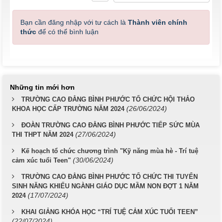
Bạn cần đăng nhập với tư cách là
Thành viên chính
thức
để có thể bình luận
Những tin mới hơn
TRƯỜNG CAO ĐẲNG BÌNH PHƯỚC TỔ CHỨC HỘI THẢO
(26/06/2024)
KHOA HỌC CẤP TRƯỜNG NĂM 2024
ĐOÀN TRƯỜNG CAO ĐẲNG BÌNH PHƯỚC TIẾP SỨC MÙA
(27/06/2024)
THI THPT NĂM 2024
Kế hoạch tổ chức chương trình "Kỹ năng mùa hè - Trí tuệ
(30/06/2024)
cảm xúc tuổi Teen"
TRƯỜNG CAO ĐẲNG BÌNH PHƯỚC TỔ CHỨC THI TUYỂN
SINH NĂNG KHIẾU NGÀNH GIÁO DỤC MẦM NON ĐỢT 1 NĂM
(17/07/2024)
2024
KHAI GIẢNG KHÓA HỌC “TRÍ TUỆ CẢM XÚC TUỔI TEEN”
(22/07/2024)