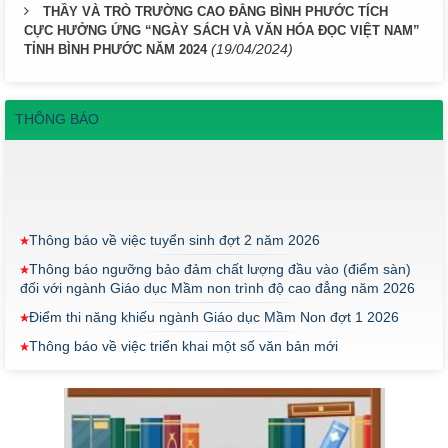
THẦY VÀ TRÒ TRƯỜNG CAO ĐẲNG BÌNH PHƯỚC TÍCH
CỰC HƯỞNG ỨNG “NGÀY SÁCH VÀ VĂN HÓA ĐỌC VIỆT NAM”
(19/04/2024)
TỈNH BÌNH PHƯỚC NĂM 2024
THÔNG BÁO
Thông báo về việc tuyển sinh đợt 2 năm 2026
Thông báo ngưỡng bảo đảm chất lượng đầu vào (điểm sàn)
đối với ngành Giáo dục Mầm non trình độ cao đẳng năm 2026
Điểm thi năng khiếu ngành Giáo dục Mầm Non đợt 1 2026
Thông báo về việc triển khai một số văn bản mới
THÔNG BÁO VỀ VIỆC PHÚC KHẢO ĐIỂM THI TỐT NGHIỆP
KHỐI Y DƯỢC NĂM 2026
ĐIỂM TỐT NGHIỆP KHỐI Y - DƯỢC NĂM 2026
Thông báo về việc tổ chức thi năng khiếu ngành Giáo dục