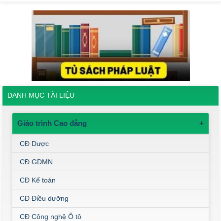
DANH MỤC TÀI LIỆU
Giáo trình Cao đẳng
+
CĐ Dược
CĐ GDMN
CĐ Kế toán
CĐ Điều dưỡng
CĐ Công nghệ Ô tô