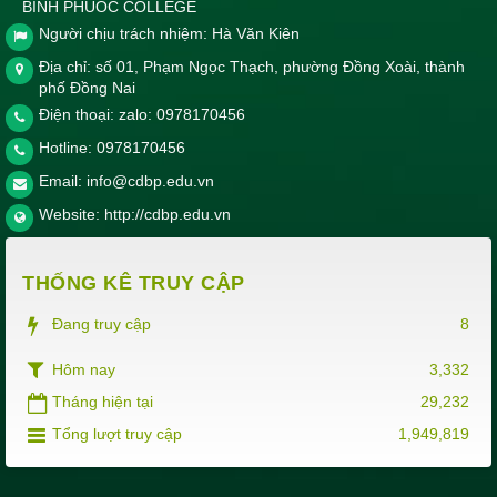
BINH PHUOC COLLEGE
Người chịu trách nhiệm: Hà Văn Kiên
Địa chỉ: số 01, Phạm Ngọc Thạch, phường Đồng Xoài, thành
phố Đồng Nai
Điện thoại: zalo: 0978170456
Hotline:
0978170456
Email:
info@cdbp.edu.vn
Website:
http://cdbp.edu.vn
THỐNG KÊ TRUY CẬP
Đang truy cập
8
Hôm nay
3,332
Tháng hiện tại
29,232
Tổng lượt truy cập
1,949,819