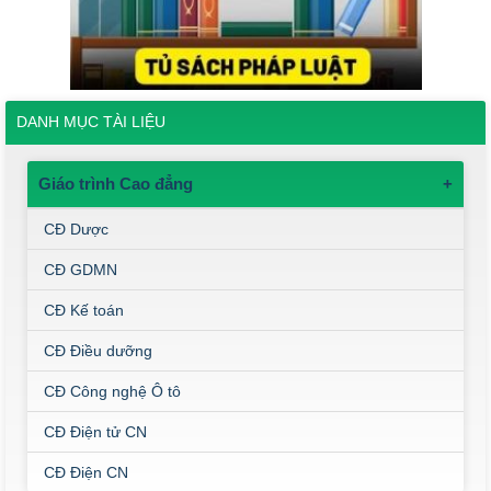
DANH MỤC TÀI LIỆU
Giáo trình Cao đẳng
+
CĐ Dược
CĐ GDMN
CĐ Kế toán
CĐ Điều dưỡng
CĐ Công nghệ Ô tô
CĐ Điện tử CN
CĐ Điện CN