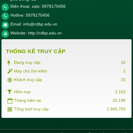
Điện thoại: zalo: 0978170456
Hotline:
0978170456
Email:
info@cdbp.edu.vn
Website:
http://cdbp.edu.vn
THỐNG KÊ TRUY CẬP
Đang truy cập
16
Máy chủ tìm kiếm
1
Khách truy cập
15
Hôm nay
3,163
Tháng hiện tại
25,196
Tổng lượt truy cập
1,945,783