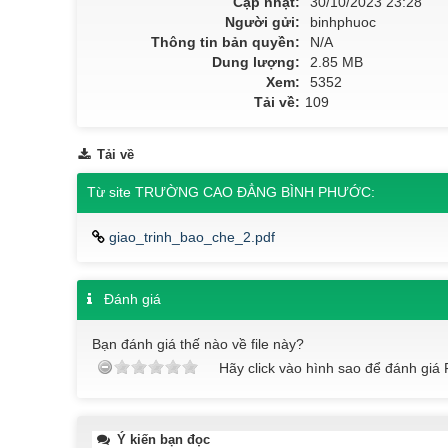
Cập nhật:
30/10/2023 23:28
Người gửi:
binhphuoc
Thông tin bản quyền:
N/A
Dung lượng:
2.85 MB
Xem:
5352
Tải về:
109
Tải về
Từ site TRƯỜNG CAO ĐẲNG BÌNH PHƯỚC:
giao_trinh_bao_che_2.pdf
Đánh giá
Bạn đánh giá thế nào về file này?
Hãy click vào hình sao để đánh giá F
Ý kiến bạn đọc