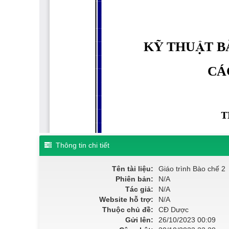
Thông tin chi tiết
Tên tài liệu:
Giáo trình Bào chế 2
Phiên bản:
N/A
Tác giả:
N/A
Website hỗ trợ:
N/A
Thuộc chủ đề:
CĐ Dược
Gửi lên:
26/10/2023 00:09