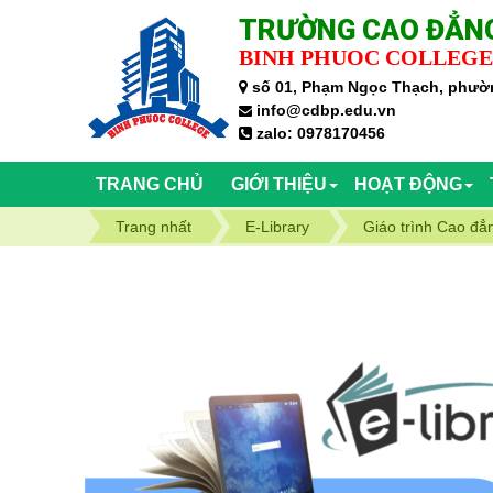
TRƯỜNG CAO ĐẲNG
BINH PHUOC COLLEGE
số 01, Phạm Ngọc Thạch, phườn
info@cdbp.edu.vn
zalo: 0978170456
TRANG CHỦ
GIỚI THIỆU
HOẠT ĐỘNG
Trang nhất
E-Library
Giáo trình Cao đẳ