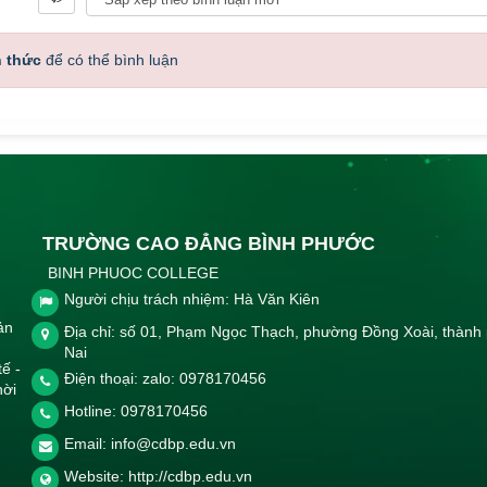
h thức
để có thể bình luận
TRƯỜNG CAO ĐẲNG BÌNH PHƯỚC
BINH PHUOC COLLEGE
Người chịu trách nhiệm: Hà Văn Kiên
ản
Địa chỉ: số 01, Phạm Ngọc Thạch, phường Đồng Xoài, thành
Nai
tế -
Điện thoại: zalo: 0978170456
hời
Hotline:
0978170456
Email:
info@cdbp.edu.vn
Website:
http://cdbp.edu.vn