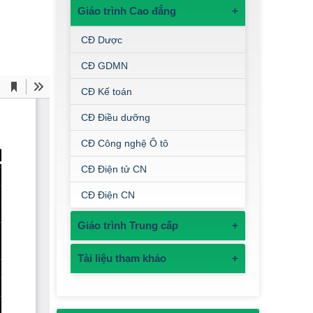
Giáo trình Cao đẳng
+
CĐ Dược
CĐ GDMN
CĐ Kế toán
CĐ Điều dưỡng
CĐ Công nghệ Ô tô
CĐ Điện tử CN
CĐ Điện CN
Giáo trình Trung cấp
+
Tài liệu tham khảo
+