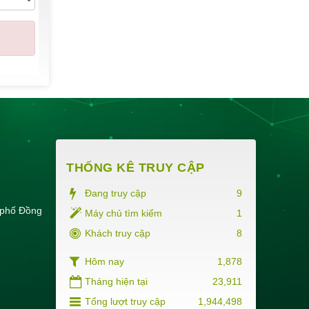
THỐNG KÊ TRUY CẬP
Đang truy cập
9
 phố Đồng
Máy chủ tìm kiếm
1
Khách truy cập
8
Hôm nay
1,878
Tháng hiện tại
23,911
Tổng lượt truy cập
1,944,498