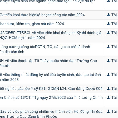
 việc tuyển sinh các ngành nghề đào tạo lĩnh vực du lịch
Tải 
/v triển khai thực hiệnkế hoạch công tác năm 2024
Tải 
hanh tra, kiểm tra, giám sát năm 2024
Tải 
42/CĐBP-TTĐBCL về việc triển khai thông tin Kỳ thi đánh giá
Tải 
ĐHQG-HCM đợt 1 năm 2024
ục tăng cường công tácPCTN, TC; nâng cao chỉ số đánh
Tải 
n địa bàn tỉnh.
 Về việc thành lập Tổ Thầy thuốc nhân đạo Trường Cao
Tải 
 Phước
 việc thống nhất đăng ký chỉ tiêu tuyển sinh, đào tạo tại tỉnh
Tải 
c năm 2023
i tốt nghiệp các lớp Y sỹ K21, GDMN k24, Cao đẳng Dược K04
Tải 
iện Chỉ thị số 16/CT-TTg ngày 27/5/2023 của Thủ tướng Chính
Tải 
 126 về việc phân công nhiệm vụ thành viên Hội đồng Thi đua
Tải 
ởng Trường Cao đẳng Bình Phước