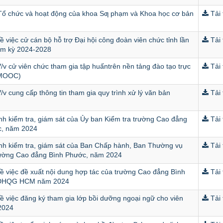
ổ chức và hoạt động của khoa Sƣ phạm và Khoa học cơ bản
Tải 
 việc cử cán bộ hỗ trợ Đại hội công đoàn viên chức tỉnh lần
Tải 
iệm kỳ 2024-2028
/v cử viên chức tham gia tập huấntrên nền tảng đào tạo trực
Tải 
(MOOC)
v cung cấp thông tin tham gia quy trình xử lý văn bản
Tải 
nh kiểm tra, giám sát của Ủy ban Kiểm tra trường Cao đẳng
Tải 
c, năm 2024
nh kiểm tra, giám sát của Ban Chấp hành, Ban Thường vụ
Tải 
rường Cao đẳng Bình Phước, năm 2024
ề việc đề xuất nội dung hợp tác của trường Cao đẳng Bình
Tải 
 ĐHQG HCM năm 2024
ề việc đăng ký tham gia lớp bồi dưỡng ngoại ngữ cho viên
Tải 
2024