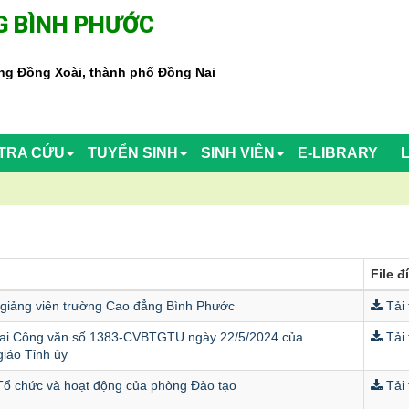
 BÌNH PHƯỚC
g Đồng Xoài, thành phố Đồng Nai
TRA CỨU
TUYỂN SINH
SINH VIÊN
E-LIBRARY
File 
giảng viên trường Cao đẳng Bình Phước
Tải 
khai Công văn số 1383-CVBTGTU ngày 22/5/2024 của
Tải 
iáo Tỉnh ủy
 chức và hoạt động của phòng Đào tạo
Tải 