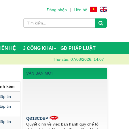
Đăng nhập
|
Liên hệ
LIÊN HỆ
3 CÔNG KHAI
GD PHÁP LUẬT
Thứ sáu, 07/08/2026, 14:07
VĂN BẢN MỚI
đính kèm
tập tin
tập tin
QĐ13CDBP
tập tin
Quyết định về việc ban hành quy chế tổ
chức và hoạt động của Trung tâm đào tạo