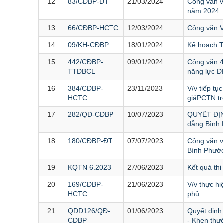
12
83/CĐBP-ĐT
21/03/2024
Công văn về
năm 2024
13
66/CĐBP-HCTC
12/03/2024
Công văn V
14
09/KH-CĐBP
18/01/2024
Kế hoạch T
15
442/CĐBP-
09/01/2024
Công văn 4
TTĐBCL
năng lực 
16
384/CĐBP-
23/11/2023
V/v tiếp t
HCTC
giáPCTN trê
17
282/QĐ-CĐBP
10/07/2023
QUYẾT ĐỊNH
đẳng Bình
18
180/CĐBP-ĐT
07/07/2023
Công văn về
Bình Phướ
19
KQTN 6.2023
27/06/2023
Kết quả th
20
169/CĐBP-
21/06/2023
V/v thực h
HCTC
phủ
21
QDD126/QĐ-
01/06/2023
Quyết định
CĐBP
- Khen thư