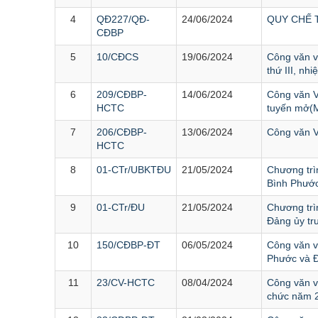
4
QĐ227/QĐ-
24/06/2024
QUY CHẾ T
CĐBP
5
10/CĐCS
19/06/2024
Công văn về
thứ III, nh
6
209/CĐBP-
14/06/2024
Công văn V
HCTC
tuyến mở
7
206/CĐBP-
13/06/2024
Công văn V/
HCTC
8
01-CTr/UBKTĐU
21/05/2024
Chương trì
Bình Phướ
9
01-CTr/ĐU
21/05/2024
Chương trì
Đảng ủy t
10
150/CĐBP-ĐT
06/05/2024
Công văn v
Phước và
11
23/CV-HCTC
08/04/2024
Công văn v
chức năm 