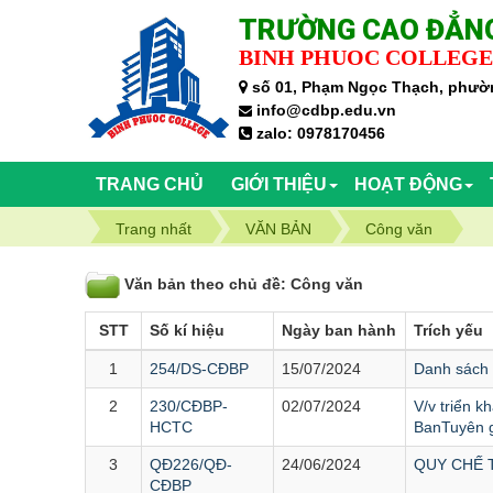
TRƯỜNG CAO ĐẲNG
BINH PHUOC COLLEGE
số 01, Phạm Ngọc Thạch, phườn
info@cdbp.edu.vn
zalo: 0978170456
TRANG CHỦ
GIỚI THIỆU
HOẠT ĐỘNG
Trang nhất
VĂN BẢN
Công văn
Văn bản theo chủ đề: Công văn
STT
Số kí hiệu
Ngày ban hành
Trích yếu
1
254/DS-CĐBP
15/07/2024
Danh sách 
2
230/CĐBP-
02/07/2024
V/v triển 
HCTC
BanTuyên g
3
QĐ226/QĐ-
24/06/2024
QUY CHẾ Tổ
CĐBP