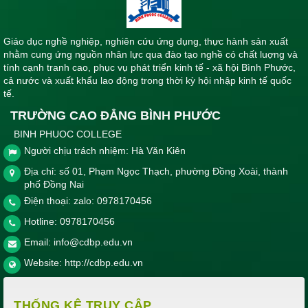
Giáo dục nghề nghiệp, nghiên cứu ứng dụng, thực hành sản xuất
nhằm cung ứng nguồn nhân lực qua đào tạo nghề có chất luợng và
tính cạnh tranh cao, phục vụ phát triển kinh tế - xã hội Bình Phước,
cả nước và xuất khẩu lao động trong thời kỳ hội nhập kinh tế quốc
tế.
TRƯỜNG CAO ĐẲNG BÌNH PHƯỚC
BINH PHUOC COLLEGE
Người chịu trách nhiệm: Hà Văn Kiên
Địa chỉ: số 01, Phạm Ngọc Thạch, phường Đồng Xoài, thành
phố Đồng Nai
Điện thoại: zalo: 0978170456
Hotline:
0978170456
Email:
info@cdbp.edu.vn
Website:
http://cdbp.edu.vn
THỐNG KÊ TRUY CẬP