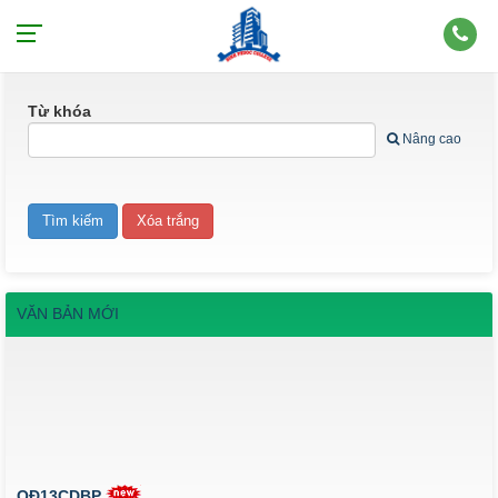
TÌM KIẾM VĂN BẢN
Từ khóa
Nâng cao
VĂN BẢN MỚI
QĐ13CDBP