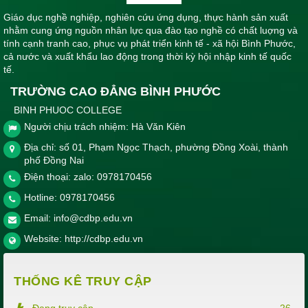
Giáo dục nghề nghiệp, nghiên cứu ứng dụng, thực hành sản xuất
nhằm cung ứng nguồn nhân lực qua đào tạo nghề có chất luợng và
tính cạnh tranh cao, phục vụ phát triển kinh tế - xã hội Bình Phước,
cả nước và xuất khẩu lao động trong thời kỳ hội nhập kinh tế quốc
tế.
TRƯỜNG CAO ĐẲNG BÌNH PHƯỚC
BINH PHUOC COLLEGE
Người chịu trách nhiệm: Hà Văn Kiên
Địa chỉ: số 01, Phạm Ngọc Thạch, phường Đồng Xoài, thành
phố Đồng Nai
Điện thoại: zalo: 0978170456
Hotline:
0978170456
Email:
info@cdbp.edu.vn
Website:
http://cdbp.edu.vn
THỐNG KÊ TRUY CẬP
Đang truy cập
26