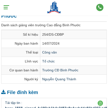
Danh sách giảng viên trường Cao đẳng Bình
Phước
Danh sách giảng viên trường Cao đẳng Bình Phước
Số kí hiệu
254/DS-CĐBP
Ngày ban hành
14/07/2024
Thể loại
Công văn
Lĩnh vực
Tổ chức
Cơ quan ban hành
Trường CĐ Bình Phước
Người ký
Nguyễn Quang Thành
File đính kèm
Tải tập tin :
hscv_1568_signed_fe193ab1b4c3453e9a4ccbddc91bd237.pdf