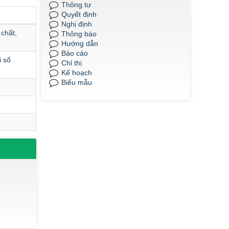
Thông tư
2025.
Quyết định
Thời gian đăng: 09/06/2025
Nghị định
 chất,
lượt xem: 650 | lượt tải:270
Thông báo
Hướng dẫn
QĐ185/2025
Báo cáo
QĐ 185 Về việc công nhận kết quả điểm
i số
Chỉ thị
rèn luyện của sinh viên K22, khối Sư
Kế hoạch
phạm và Y- Dược học kỳ II, năm học
Biểu mẫu
2024-2025.
Thời gian đăng: 09/06/2025
lượt xem: 641 | lượt tải:298
QĐ 186/2025
QĐ186 Về việc công nhận kết quả điểm
rèn luyện của sinh viên K22, khối Sư
phạm và Y- Dược năm học 2024-2025.
Thời gian đăng: 09/06/2025
lượt xem: 488 | lượt tải:233
QĐ 187/2025
QĐ 187 Về việc công nhận kết quả điểm
rèn luyện của sinh viên K23 Dược liên