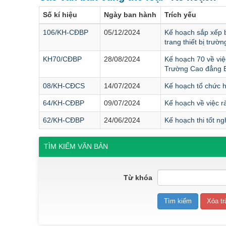
Số kí hiệu
Ngày ban hành
Trích yếu
106/KH-CĐBP
05/12/2024
Kế hoạch sắp xếp b
trang thiết bị trư
KH70/CĐBP
28/08/2024
Kế hoạch 70 về việ
Trường Cao đẳng 
08/KH-CĐCS
14/07/2024
Kế hoạch tổ chức h
64/KH-CĐBP
09/07/2024
Kế hoạch về việc 
62/KH-CĐBP
24/06/2024
Kế hoạch thi tốt n
TÌM KIẾM VĂN BẢN
Từ khóa