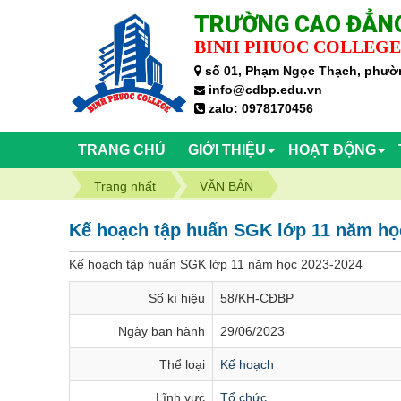
TRƯỜNG CAO ĐẲNG
BINH PHUOC COLLEGE
số 01, Phạm Ngọc Thạch, phườn
info@cdbp.edu.vn
zalo: 0978170456
TRANG CHỦ
GIỚI THIỆU
HOẠT ĐỘNG
Trang nhất
VĂN BẢN
Kế hoạch tập huấn SGK lớp 11 năm họ
Kế hoạch tập huấn SGK lớp 11 năm học 2023-2024
Số kí hiệu
58/KH-CĐBP
Ngày ban hành
29/06/2023
Thể loại
Kế hoạch
Lĩnh vực
Tổ chức