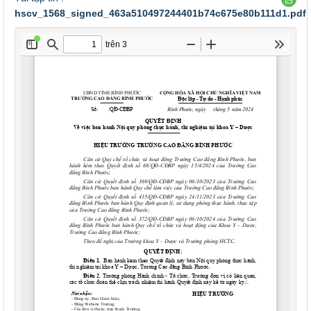
hscv_1568_signed_463a510497244401b74c675e80b111d1.pdf