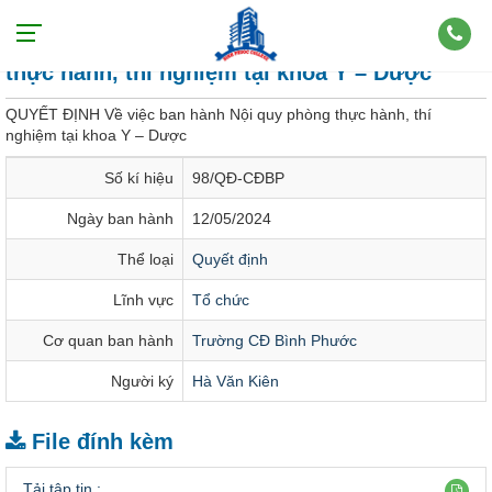
QUYẾT ĐỊNH Về việc ban hành Nội quy phòng
thực hành, thí nghiệm tại khoa Y – Dược
QUYẾT ĐỊNH Về việc ban hành Nội quy phòng thực hành, thí
nghiệm tại khoa Y – Dược
Số kí hiệu
98/QĐ-CĐBP
Ngày ban hành
12/05/2024
Thể loại
Quyết định
Lĩnh vực
Tổ chức
Cơ quan ban hành
Trường CĐ Bình Phước
Người ký
Hà Văn Kiên
File đính kèm
Tải tập tin :